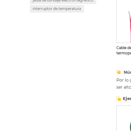
jaula de blindaje electromagnético
interruptor de temperatura
Cable d
termop
Núc
Por lo 
ser alt
Eje