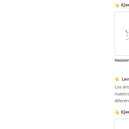
Eje
Resisten
Len
Los án
nuestro
diferen
Eje