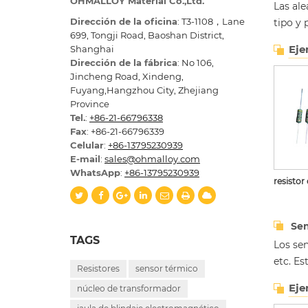
OHMALLOY Material Co.,Ltd.
Las ale
Dirección de la oficina
: T3-1108，Lane
tipo y 
699, Tongji Road, Baoshan District,
Eje
Shanghai
Dirección de la fábrica
: No 106,
Jincheng Road, Xindeng,
Fuyang,Hangzhou City, Zhejiang
Province
Tel.
:
+86-21-66796338
Fax
: +86-21-66796339
Celular
:
+86-13795230939
E-mail
:
sales@ohmalloy.com
WhatsApp
:
+86-13795230939
resistor
Sen
TAGS
Los se
etc. E
Resistores
sensor térmico
Eje
núcleo de transformador