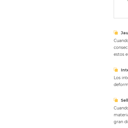
Jau
Cuando 
consec
estos 
Int
Los in
deform
Sel
Cuando 
materia
gran di