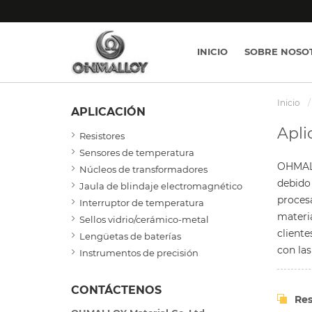
INICIO
SOBRE NOSO
Inicio
APLICACIÓN
Apli
Resistores
Sensores de temperatura
OHMALL
Núcleos de transformadores
debido
Jaula de blindaje electromagnético
procesa
Interruptor de temperatura
materia
Sellos vidrio/cerámico-metal
client
Lengüetas de baterías
con las
Instrumentos de precisión
CONTÁCTENOS
Res