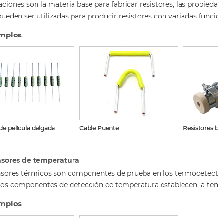
aciones son la materia base para fabricar resistores, las propie
pueden ser utilizadas para producir resistores con variadas funci
mplos
 de película delgada
Cable Puente
Resistores 
sores de temperatura
nsores térmicos son componentes de prueba en los termodetector
stos componentes de detección de temperatura establecen la te
mplos