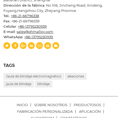
Baoshan District, Shanghai
Dirección de la fábrica
: No 106, Jincheng Road, Xindeng,
Fuyang,Hangzhou City, Zhejiang Province
Tel.
:
+86-21-66796338
Fax
: +86-21-66796339
Celular
:
+86-13795230939
E-mail
:
sales@ohmalloy.com
WhatsApp
:
+86-13795230939
TAGS
Jaula de blindaje electromagnético
aleaciones
jaula de blindaje
blindaje
INICIO
SOBRE NOSOTROS
PRODUCTOSOS
FABRICACIÓN PERSONALIZADA
APLICACIÓN