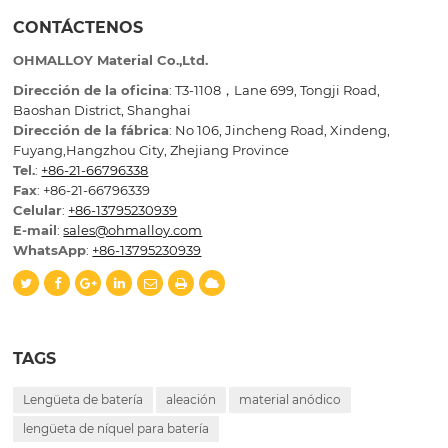
CONTÁCTENOS
OHMALLOY Material Co.,Ltd.
Dirección de la oficina
: T3-1108，Lane 699, Tongji Road,
Baoshan District, Shanghai
Dirección de la fábrica
: No 106, Jincheng Road, Xindeng,
Fuyang,Hangzhou City, Zhejiang Province
Tel.
:
+86-21-66796338
Fax
: +86-21-66796339
Celular
:
+86-13795230939
E-mail
:
sales@ohmalloy.com
WhatsApp
:
+86-13795230939
TAGS
Lengüeta de batería
aleación
material anódico
lengüeta de níquel para batería