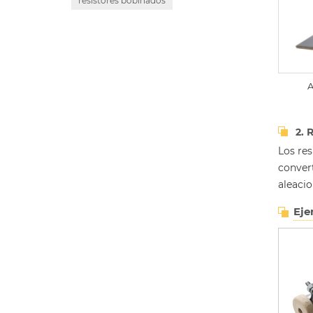
resistores bobinados
A
2. 
Los res
convert
aleacio
Eje