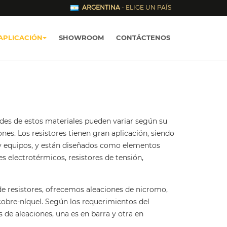
ARGENTINA
- ELIGE UN PAÍS
APLICACIÓN
SHOWROOM
CONTÁCTENOS
dades de estos materiales pueden variar según su
ones. Los resistores tienen gran aplicación, siendo
 equipos, y están diseñados como elementos
res electrotérmicos, resistores de tensión,
e resistores, ofrecemos aleaciones de nicromo,
cobre-níquel. Según los requerimientos del
s de aleaciones, una es en barra y otra en