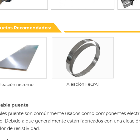
uctos Recomendados:
Aleación FeCrAl
leación nicromo
Cable puente
bles puente son comúnmente usados como componentes electróni
o. Debido a que generalmente están fabricados con una aleación 
lor de resistividad.