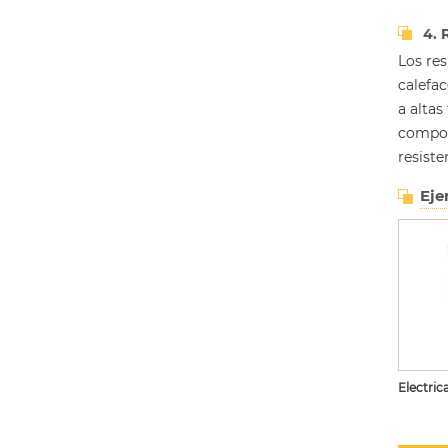
4. 
Los re
calefa
a altas
compon
resiste
Eje
Electric