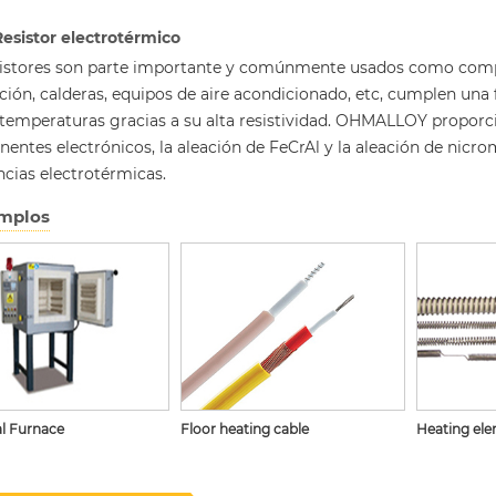
Resistor electrotérmico
sistores son parte importante y comúnmente usados como compo
cción, calderas, equipos de aire acondicionado, etc, cumplen un
 temperaturas gracias a su alta resistividad. OHMALLOY proporci
entes electrónicos, la aleación de FeCrAl y la aleación de nicr
ncias electrotérmicas.
mplos
al Furnace
Floor heating cable
Heating el