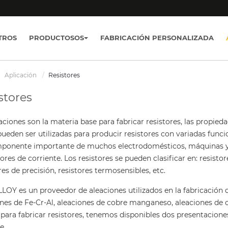
TROS
PRODUCTOSOS
FABRICACIÓN PERSONALIZADA
Aplicación
Resistores
stores
aciones son la materia base para fabricar resistores, las propie
pueden ser utilizadas para producir resistores con variadas funci
ponente importante de muchos electrodomésticos, máquinas y
ores de corriente. Los resistores se pueden clasificar en: resisto
res de precisión, resistores termosensibles, etc.
OY es un proveedor de aleaciones utilizados en la fabricación d
ones de Fe-Cr-Al, aleaciones de cobre manganeso, aleaciones de 
 para fabricar resistores, tenemos disponibles dos presentacione
e.