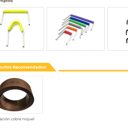
mplos
uctos Recomendados:
ación cobre níquel