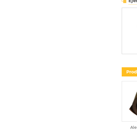
Eje
Prod
Ale