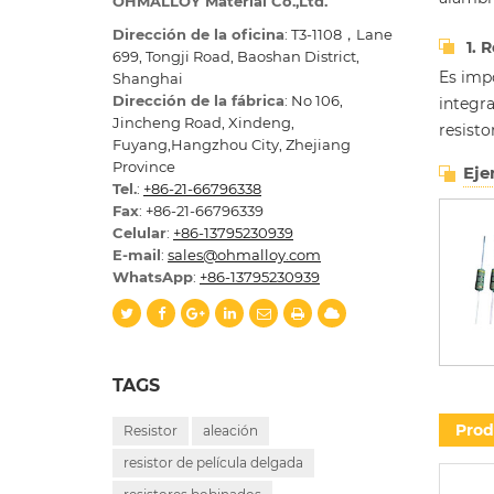
OHMALLOY Material Co.,Ltd.
Dirección de la oficina
: T3-1108，Lane
1. 
699, Tongji Road, Baoshan District,
Es impo
Shanghai
Dirección de la fábrica
: No 106,
integra
Jincheng Road, Xindeng,
resisto
Fuyang,Hangzhou City, Zhejiang
Province
Eje
Tel.
:
+86-21-66796338
Fax
: +86-21-66796339
Celular
:
+86-13795230939
E-mail
:
sales@ohmalloy.com
WhatsApp
:
+86-13795230939
TAGS
Prod
Resistor
aleación
resistor de película delgada