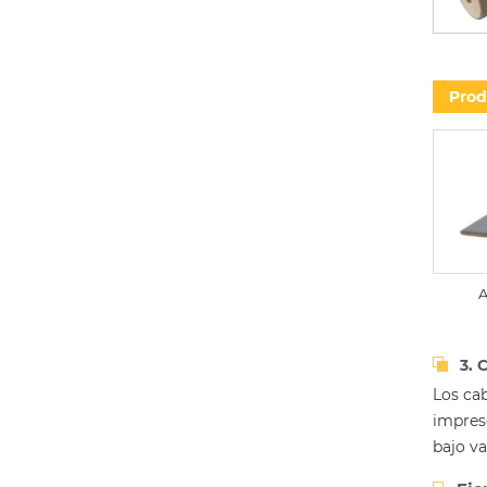
Prod
A
3. 
Los ca
impres
bajo va