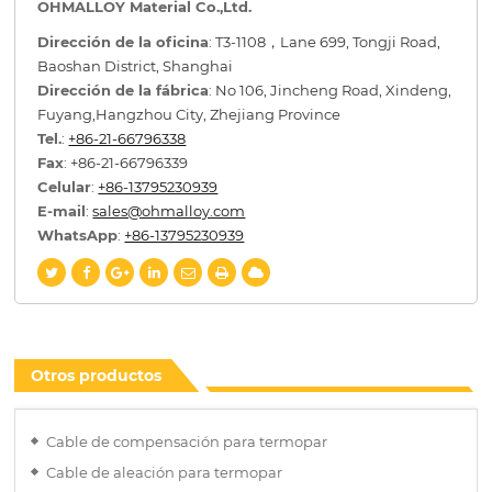
OHMALLOY Material Co.,Ltd.
Dirección de la oficina
: T3-1108，Lane 699, Tongji Road,
Baoshan District, Shanghai
Dirección de la fábrica
: No 106, Jincheng Road, Xindeng,
Fuyang,Hangzhou City, Zhejiang Province
Tel.
:
+86-21-66796338
Fax
: +86-21-66796339
Celular
:
+86-13795230939
E-mail
:
sales@ohmalloy.com
WhatsApp
:
+86-13795230939
Otros productos
Cable de compensación para termopar
Cable de aleación para termopar