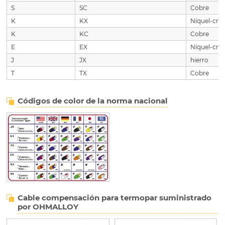
S
SC
Cobre
K
KX
Níquel-cr
K
KC
Cobre
E
EX
Níquel-cr
J
JX
hierro
T
TX
Cobre
Códigos de color de la norma nacional
Cable compensación para termopar suministrado
por OHMALLOY