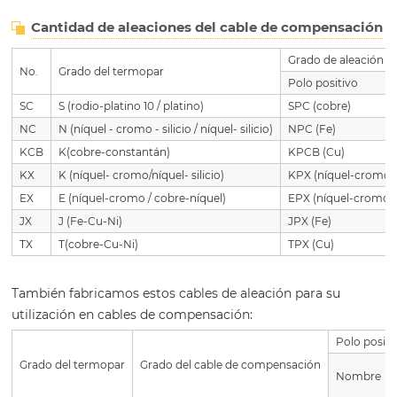
Cantidad de aleaciones del cable de compensación
Grado de aleación
No.
Grado del termopar
Polo positivo
SC
S (rodio-platino 10 / platino)
SPC (cobre)
NC
N (níquel - cromo - silicio / níquel- silicio)
NPC (Fe)
KCB
K(cobre-constantán)
KPCB (Cu)
KX
K (níquel- cromo/níquel- silicio)
KPX (níquel-cromo)
EX
E (níquel-cromo / cobre-níquel)
EPX (níquel-cromo)
JX
J (Fe-Cu-Ni)
JPX (Fe)
TX
T(cobre-Cu-Ni)
TPX (Cu)
También fabricamos estos cables de aleación para su
utilización en cables de compensación:
Polo positi
Grado del termopar
Grado del cable de compensación
Nombre