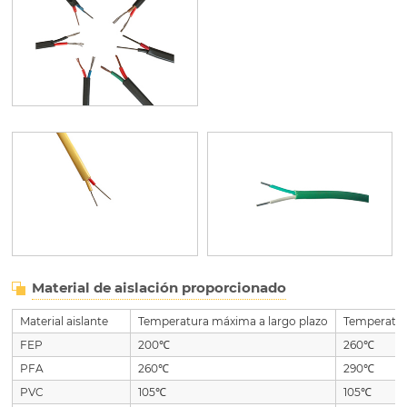
Material de aislación proporcionado
Material aislante
Temperatura máxima a largo plazo
Temperatur
FEP
200℃
260℃
PFA
260℃
290℃
PVC
105℃
105℃