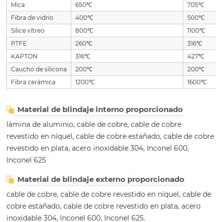
Mica
650℃
705℃
Fibra de vidrio
400℃
500℃
Sílice vítreo
800℃
1100℃
PTFE
260℃
316℃
KAPTON
316℃
427℃
Caucho de silicona
200℃
200℃
Fibra cerámica
1200℃
1600℃
Material de blindaje interno proporcionado
lámina de aluminio, cable de cobre, cable de cobre
revestido en níquel, cable de cobre estañado, cable de cobre
revestido en plata, acero inoxidable 304, Inconel 600,
Inconel 625
Material de blindaje externo proporcionado
cable de cobre, cable de cobre revestido en níquel, cable de
cobre estañado, cable de cobre revestido en plata, acero
inoxidable 304, Inconel 600, Inconel 625.