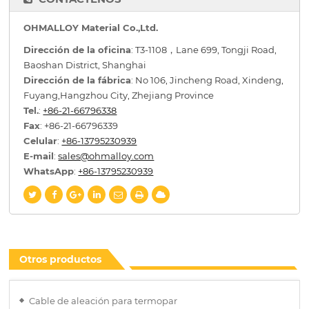
OHMALLOY Material Co.,Ltd.
Dirección de la oficina
: T3-1108，Lane 699, Tongji Road,
Baoshan District, Shanghai
Dirección de la fábrica
: No 106, Jincheng Road, Xindeng,
Fuyang,Hangzhou City, Zhejiang Province
Tel.
:
+86-21-66796338
Fax
: +86-21-66796339
Celular
:
+86-13795230939
E-mail
:
sales@ohmalloy.com
WhatsApp
:
+86-13795230939
Otros productos
Cable de aleación para termopar