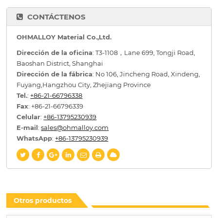
CONTÁCTENOS
OHMALLOY Material Co.,Ltd.
Dirección de la oficina
: T3-1108，Lane 699, Tongji Road,
Baoshan District, Shanghai
Dirección de la fábrica
: No 106, Jincheng Road, Xindeng,
Fuyang,Hangzhou City, Zhejiang Province
Tel.
:
+86-21-66796338
Fax
: +86-21-66796339
Celular
:
+86-13795230939
E-mail
:
sales@ohmalloy.com
WhatsApp
:
+86-13795230939
Otros productos