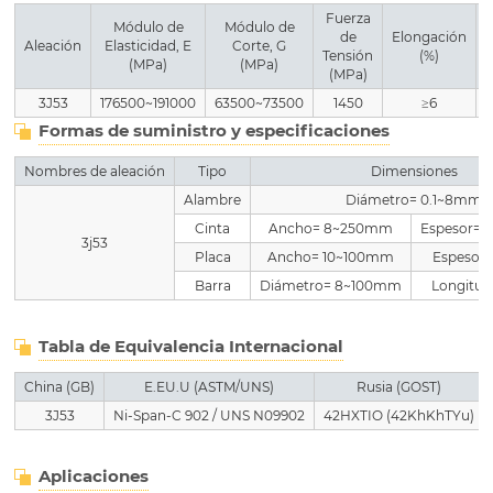
Fuerza
Módulo de
Módulo de
de
Elongación
Aleación
Elasticidad, E
Corte, G
V
Tensión
(%)
(MPa)
(MPa)
(MPa)
3J53
176500~191000
63500~73500
1450
≥6
Formas de suministro y especificaciones
Nombres de aleación
Tipo
Dimensiones
Alambre
Diámetro= 0.1~8mm
Cinta
Ancho= 8~250mm
Espesor= 
3j53
Placa
Ancho= 10~100mm
Espesor
Barra
Diámetro= 8~100mm
Longitud
Tabla de Equivalencia Internacional
China (GB)
E.EU.U (ASTM/UNS)
Rusia (GOST)
3J53
Ni-Span-C 902 / UNS N09902
42HXTIO (42KhKhTYu)
Aplicaciones