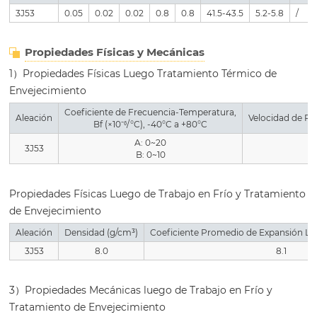
3J53
0.05
0.02
0.02
0.8
0.8
41.5-43.5
5.2-5.8
/
Propiedades Físicas y Mecánicas
1）Propiedades Físicas Luego Tratamiento Térmico de
Envejecimiento
Coeficiente de Frecuencia-Temperatura,
Aleación
Velocidad de Pr
Bf (×10⁻⁶/°C), -40°C a +80°C
A: 0~20
3J53
B: 0~10
Propiedades Físicas Luego de Trabajo en Frío y Tratamiento
de Envejecimiento
Aleación
Densidad (g/cm³)
Coeficiente Promedio de Expansión Line
3J53
8.0
8.1
3）Propiedades Mecánicas luego de Trabajo en Frío y
Tratamiento de Envejecimiento