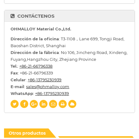
CONTÁCTENOS
OHMALLOY Material Co.,Ltd.
Dirección de la oficina
: T3-1108，Lane 699, Tongji Road,
Baoshan District, Shanghai
Dirección de la fábrica
: No 106, Jincheng Road, Xindeng,
Fuyang,Hangzhou City, Zhejiang Province
Tel.
:
+86-21-66796338
Fax
: +86-21-66796339
Celular
:
+86-13795230939
E-mail
:
sales@ohmalloy.com
WhatsApp
:
+86-13795230939
Otros productos