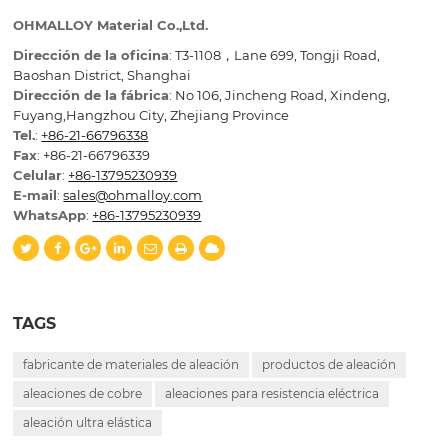
OHMALLOY Material Co.,Ltd.
Dirección de la oficina
: T3-1108，Lane 699, Tongji Road,
Baoshan District, Shanghai
Dirección de la fábrica
: No 106, Jincheng Road, Xindeng,
Fuyang,Hangzhou City, Zhejiang Province
Tel.
:
+86-21-66796338
Fax
: +86-21-66796339
Celular
:
+86-13795230939
E-mail
:
sales@ohmalloy.com
WhatsApp
:
+86-13795230939
TAGS
fabricante de materiales de aleación
productos de aleación
aleaciones de cobre
aleaciones para resistencia eléctrica
aleación ultra elástica