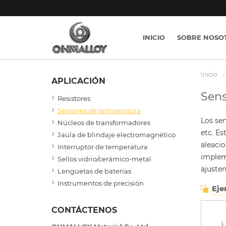
INICIO
SOBRE NOSO
Inicio
APLICACIÓN
Sens
Resistores
Sensores de temperatura
Los se
Núcleos de transformadores
etc. E
Jaula de blindaje electromagnético
aleaci
Interruptor de temperatura
implem
Sellos vidrio/cerámico-metal
ajusten
Lengüetas de baterías
Instrumentos de precisión
Eje
CONTÁCTENOS