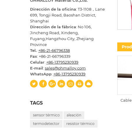
OHMALLOY Material Co.,Ltd.
Dirección de la oficina
: T3-1108，Lane
699, Tongji Road, Baoshan District,
Shanghai
Dirección de la fábrica
: No 106,
Jincheng Road, Xindeng,
Fuyang,Hangzhou City, Zhejiang
Province
Prod
Tel.
:
+86-21-66796338
Fax
: +86-21-66796339
Celular
:
+86-13795230939
E-mail
:
sales@ohmalloy.com
WhatsApp
:
+86-13795230939
Cable
TAGS
sensor térmico
aleación
termodetector
resistor térmico