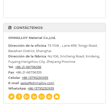
CONTÁCTENOS
OHMALLOY Material Co.,Ltd.
Dirección de la oficina
: T3-1108，Lane 699, Tongji Road,
Baoshan District, Shanghai
Dirección de la fábrica
: No 106, Jincheng Road, Xindeng,
Fuyang,Hangzhou City, Zhejiang Province
Tel.
:
+86-21-66796338
Fax
: +86-21-66796339
Celular
:
+86-13795230939
E-mail
:
sales@ohmalloy.com
WhatsApp
:
+86-13795230939