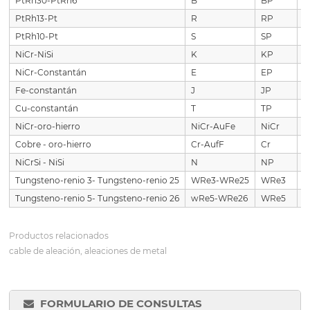
PtRh30-PtRh6
B
BP
P
PtRh13-Pt
R
RP
P
PtRh10-Pt
S
SP
P
NiCr-NiSi
K
KP
N
NiCr-Constantán
E
EP
N
Fe-constantán
J
JP
F
Cu-constantán
T
TP
C
NiCr-oro-hierro
NiCr-AuFe
NiCr
N
Cobre - oro-hierro
Cr-AufF
Cr
C
NiCrSi - NiSi
N
NP
N
Tungsteno-renio 3- Tungsteno-renio 25
WRe3-WRe25
WRe3
W
Tungsteno-renio 5- Tungsteno-renio 26
wRe5-WRe26
WRe5
W
Productos relacionados
cable de aleación, aleaciones de metal
FORMULARIO DE CONSULTAS