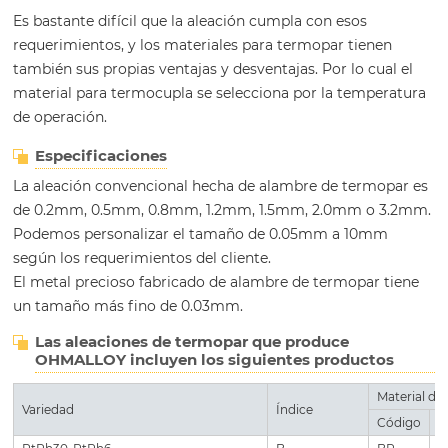
Es bastante difícil que la aleación cumpla con esos
requerimientos, y los materiales para termopar tienen
también sus propias ventajas y desventajas. Por lo cual el
material para termocupla se selecciona por la temperatura
de operación.
Especificaciones
La aleación convencional hecha de alambre de termopar es
de 0.2mm, 0.5mm, 0.8mm, 1.2mm, 1.5mm, 2.0mm o 3.2mm.
Podemos personalizar el tamaño de 0.05mm a 10mm
según los requerimientos del cliente.
El metal precioso fabricado de alambre de termopar tiene
un tamaño más fino de 0.03mm.
Las aleaciones de termopar que produce
OHMALLOY incluyen los siguientes productos
Material de
Variedad
Índice
Código
C