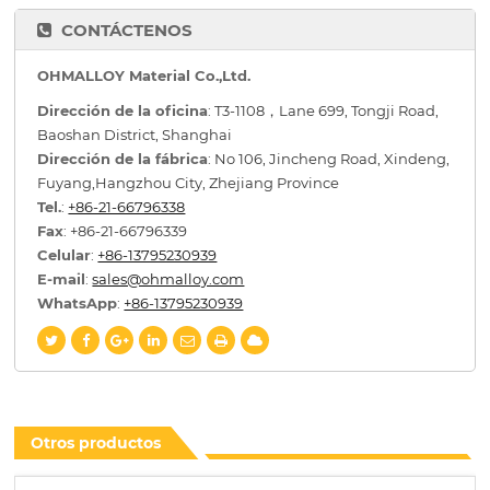
CONTÁCTENOS
OHMALLOY Material Co.,Ltd.
Dirección de la oficina
: T3-1108，Lane 699, Tongji Road,
Baoshan District, Shanghai
Dirección de la fábrica
: No 106, Jincheng Road, Xindeng,
Fuyang,Hangzhou City, Zhejiang Province
Tel.
:
+86-21-66796338
Fax
: +86-21-66796339
Celular
:
+86-13795230939
E-mail
:
sales@ohmalloy.com
WhatsApp
:
+86-13795230939
Otros productos