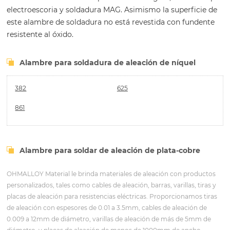
electroescoria y soldadura MAG. Asimismo la superficie de
este alambre de soldadura no está revestida con fundente
resistente al óxido.
Alambre para soldadura de aleación de níquel
382
625
861
Alambre para soldar de aleación de plata-cobre
OHMALLOY Material le brinda materiales de aleación con productos
personalizados, tales como cables de aleación, barras, varillas, tiras y
placas de aleación para resistencias eléctricas. Proporcionamos tiras
de aleación con espesores de 0.01 a 3.5mm, cables de aleación de
0.009 a 12mm de diámetro, varillas de aleación de más de 5mm de