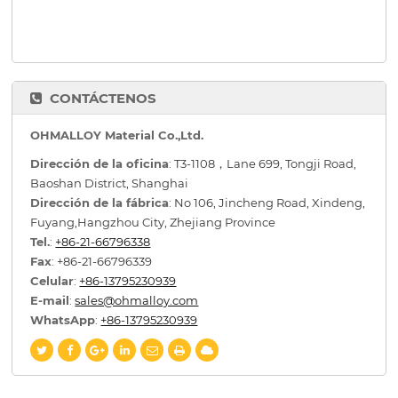
CONTÁCTENOS
OHMALLOY Material Co.,Ltd.
Dirección de la oficina
: T3-1108，Lane 699, Tongji Road,
Baoshan District, Shanghai
Dirección de la fábrica
: No 106, Jincheng Road, Xindeng,
Fuyang,Hangzhou City, Zhejiang Province
Tel.
:
+86-21-66796338
Fax
: +86-21-66796339
Celular
:
+86-13795230939
E-mail
:
sales@ohmalloy.com
WhatsApp
:
+86-13795230939