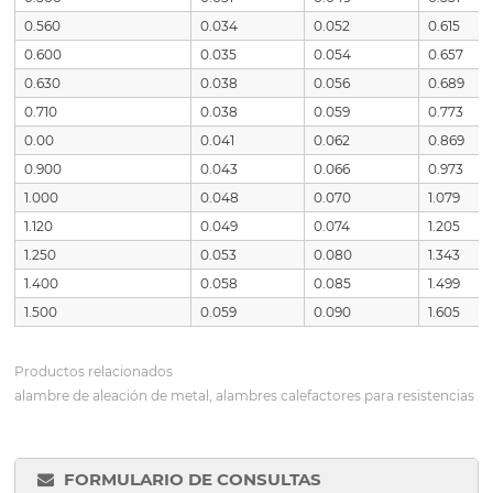
0.560
0.034
0.052
0.615
0.600
0.035
0.054
0.657
0.630
0.038
0.056
0.689
0.710
0.038
0.059
0.773
0.00
0.041
0.062
0.869
0.900
0.043
0.066
0.973
1.000
0.048
0.070
1.079
1.120
0.049
0.074
1.205
1.250
0.053
0.080
1.343
1.400
0.058
0.085
1.499
1.500
0.059
0.090
1.605
Productos relacionados
alambre de aleación de metal, alambres calefactores para resistencias
FORMULARIO DE CONSULTAS