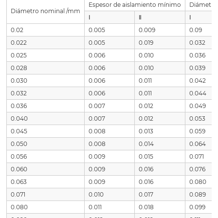
Espesor de aislamiento mínimo
Diámetro
Diámetro nominal /mm
Ⅰ
Ⅱ
Ⅰ
0.02
0.005
0.009
0.09
0.022
0.005
0.019
0.032
0.025
0.006
0.010
0.036
0.028
0.006
0.010
0.039
0.030
0.006
0.011
0.042
0.032
0.006
0.011
0.044
0.036
0.007
0.012
0.049
0.040
0.007
0.012
0.053
0.045
0.008
0.013
0.059
0.050
0.008
0.014
0.064
0.056
0.009
0.015
0.071
0.060
0.009
0.016
0.076
0.063
0.009
0.016
0.080
0.071
0.010
0.017
0.089
0.080
0.011
0.018
0.099