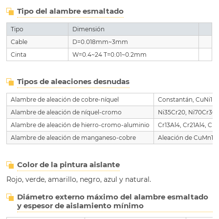
Tipo del alambre esmaltado
Tipo
Dimensión
Cable
D=0.018mm~3mm
Cinta
W=0.4~24 T=0.01~0.2mm
Tipos de aleaciones desnudas
Alambre de aleación de cobre-níquel
Constantán, CuNi1~
Alambre de aleación de níquel-cromo
Ni35Cr20, Ni70Cr30,
Alambre de aleación de hierro-cromo-aluminio
Cr13Al4, Cr21Al4, Cr
Alambre de aleación de manganeso-cobre
Aleación de CuMn12
Color de la pintura aislante
Rojo, verde, amarillo, negro, azul y natural.
Diámetro externo máximo del alambre esmaltado
y espesor de aislamiento mínimo