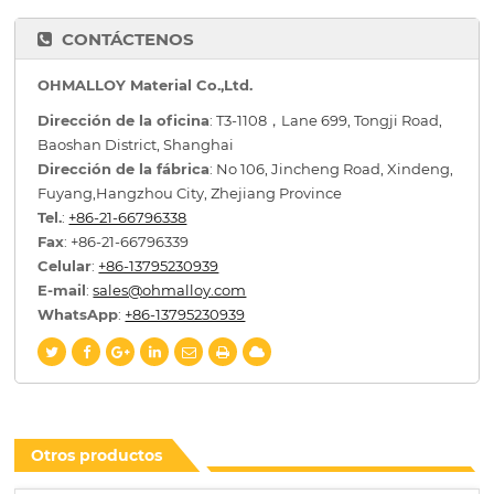
CONTÁCTENOS
OHMALLOY Material Co.,Ltd.
Dirección de la oficina
: T3-1108，Lane 699, Tongji Road,
Baoshan District, Shanghai
Dirección de la fábrica
: No 106, Jincheng Road, Xindeng,
Fuyang,Hangzhou City, Zhejiang Province
Tel.
:
+86-21-66796338
Fax
: +86-21-66796339
Celular
:
+86-13795230939
E-mail
:
sales@ohmalloy.com
WhatsApp
:
+86-13795230939
Otros productos