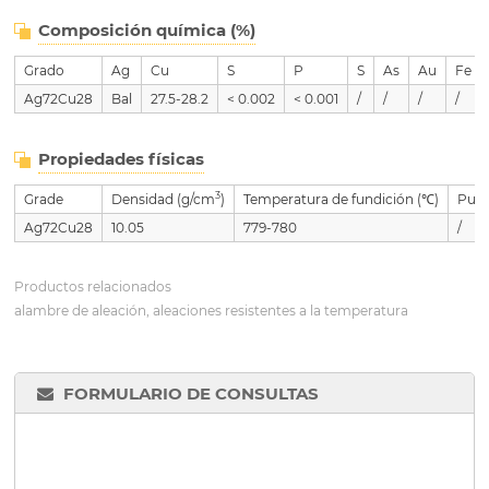
Composición química (%)
Grado
Ag
Cu
S
P
S
As
Au
Fe
Ag72Cu28
Bal
27.5-28.2
< 0.002
< 0.001
/
/
/
/
Propiedades físicas
3
Grade
Densidad (g/cm
)
Temperatura de fundición (℃)
Punt
Ag72Cu28
10.05
779-780
/
Productos relacionados
alambre de aleación, aleaciones resistentes a la temperatura
FORMULARIO DE CONSULTAS