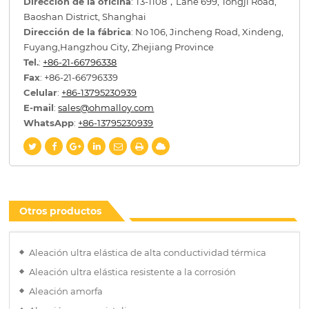
Dirección de la oficina
: T3-1108，Lane 699, Tongji Road,
Baoshan District, Shanghai
Dirección de la fábrica
: No 106, Jincheng Road, Xindeng,
Fuyang,Hangzhou City, Zhejiang Province
Tel.
:
+86-21-66796338
Fax
: +86-21-66796339
Celular
:
+86-13795230939
E-mail
:
sales@ohmalloy.com
WhatsApp
:
+86-13795230939
Otros productos
Aleación ultra elástica de alta conductividad térmica
Aleación ultra elástica resistente a la corrosión
Aleación amorfa