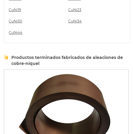
CuNi19
CuNi23
CuNi30
CuNi34
CuNi44
Productos terminados fabricados de aleaciones de
cobre-níquel