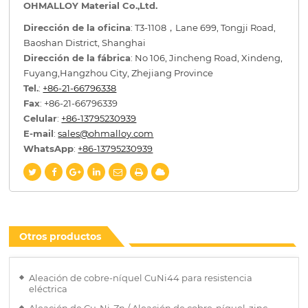
OHMALLOY Material Co.,Ltd.
Dirección de la oficina
: T3-1108，Lane 699, Tongji Road,
Baoshan District, Shanghai
Dirección de la fábrica
: No 106, Jincheng Road, Xindeng,
Fuyang,Hangzhou City, Zhejiang Province
Tel.
:
+86-21-66796338
Fax
: +86-21-66796339
Celular
:
+86-13795230939
E-mail
:
sales@ohmalloy.com
WhatsApp
:
+86-13795230939
Otros productos
Aleación de cobre-níquel CuNi44 para resistencia
eléctrica