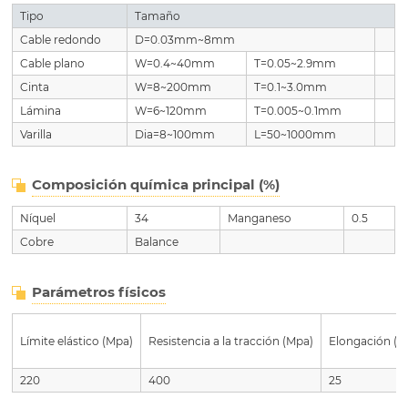
Tipo
Tamaño
Cable redondo
D=0.03mm~8mm
Cable plano
W=0.4~40mm
T=0.05~2.9mm
Cinta
W=8~200mm
T=0.1~3.0mm
Lámina
W=6~120mm
T=0.005~0.1mm
Varilla
Dia=8~100mm
L=50~1000mm
Composición química principal (%)
Níquel
34
Manganeso
0.5
Cobre
Balance
Parámetros físicos
Límite elástico (Mpa)
Resistencia a la tracción (Mpa)
Elongación (%
220
400
25