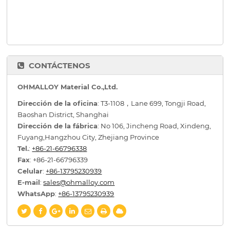
CONTÁCTENOS
OHMALLOY Material Co.,Ltd.
Dirección de la oficina
: T3-1108，Lane 699, Tongji Road,
Baoshan District, Shanghai
Dirección de la fábrica
: No 106, Jincheng Road, Xindeng,
Fuyang,Hangzhou City, Zhejiang Province
Tel.
:
+86-21-66796338
Fax
: +86-21-66796339
Celular
:
+86-13795230939
E-mail
:
sales@ohmalloy.com
WhatsApp
:
+86-13795230939