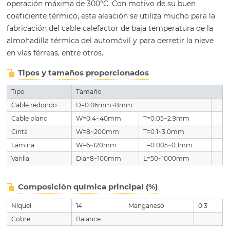
operación máxima de 300°C. Con motivo de su buen
coeficiente térmico, esta aleación se utiliza mucho para la
fabricación del cable calefactor de baja temperatura de la
almohadilla térmica del automóvil y para derretir la nieve
en vías férreas, entre otros.
Tipos y tamaños proporcionados
Tipo
Tamaño
Cable redondo
D=0.06mm~8mm
Cable plano
W=0.4~40mm
T=0.05~2.9mm
Cinta
W=8~200mm
T=0.1~3.0mm
Lámina
W=6~120mm
T=0.005~0.1mm
Varilla
Dia=8~100mm
L=50~1000mm
Composición química principal (%)
Níquel
14
Manganeso
0.3
Cobre
Balance