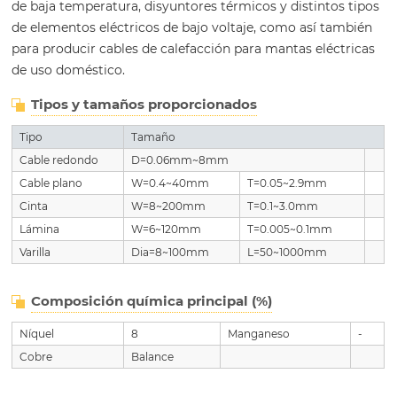
de baja temperatura, disyuntores térmicos y distintos tipos
de elementos eléctricos de bajo voltaje, como así también
para producir cables de calefacción para mantas eléctricas
de uso doméstico.
Tipos y tamaños proporcionados
Tipo
Tamaño
Cable redondo
D=0.06mm~8mm
Cable plano
W=0.4~40mm
T=0.05~2.9mm
Cinta
W=8~200mm
T=0.1~3.0mm
Lámina
W=6~120mm
T=0.005~0.1mm
Varilla
Dia=8~100mm
L=50~1000mm
Composición química principal (%)
Níquel
8
Manganeso
-
Cobre
Balance