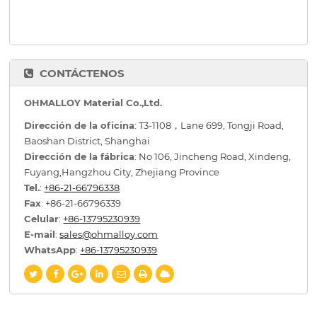
CONTÁCTENOS
OHMALLOY Material Co.,Ltd.
Dirección de la oficina
: T3-1108，Lane 699, Tongji Road,
Baoshan District, Shanghai
Dirección de la fábrica
: No 106, Jincheng Road, Xindeng,
Fuyang,Hangzhou City, Zhejiang Province
Tel.
:
+86-21-66796338
Fax
: +86-21-66796339
Celular
:
+86-13795230939
E-mail
:
sales@ohmalloy.com
WhatsApp
:
+86-13795230939