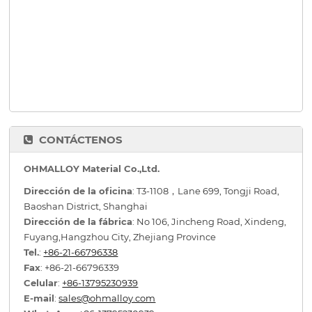
CONTÁCTENOS
OHMALLOY Material Co.,Ltd.
Dirección de la oficina
: T3-1108，Lane 699, Tongji Road,
Baoshan District, Shanghai
Dirección de la fábrica
: No 106, Jincheng Road, Xindeng,
Fuyang,Hangzhou City, Zhejiang Province
Tel.
:
+86-21-66796338
Fax
: +86-21-66796339
Celular
:
+86-13795230939
E-mail
:
sales@ohmalloy.com