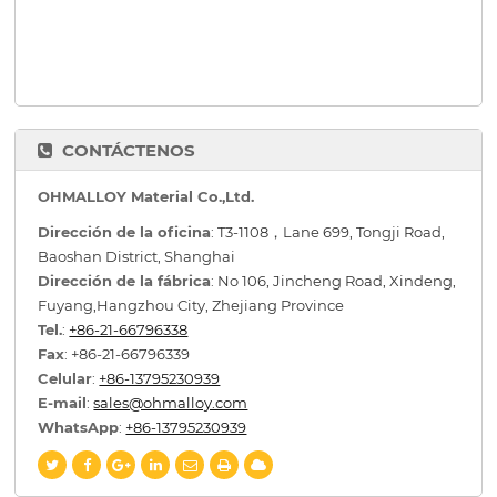
CONTÁCTENOS
OHMALLOY Material Co.,Ltd.
Dirección de la oficina
: T3-1108，Lane 699, Tongji Road,
Baoshan District, Shanghai
Dirección de la fábrica
: No 106, Jincheng Road, Xindeng,
Fuyang,Hangzhou City, Zhejiang Province
Tel.
:
+86-21-66796338
Fax
: +86-21-66796339
Celular
:
+86-13795230939
E-mail
:
sales@ohmalloy.com
WhatsApp
:
+86-13795230939