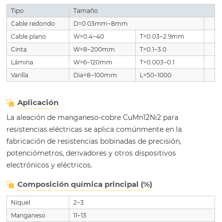
Tipo
Tamaño
Cable redondo
D=0.03mm~8mm
Cable plano
W=0.4~40
T=0.03~2.9mm
Cinta
W=8~200mm
T=0.1~3.0
Lámina
W=6~120mm
T=0.003~0.1
Varilla
Dia=8~100mm
L=50~1000
Aplicación
La aleación de manganeso-cobre CuMn12Ni2 para
resistencias eléctricas se aplica comúnmente en la
fabricación de resistencias bobinadas de precisión,
potenciómetros, derivadores y otros dispositivos
electrónicos y eléctricos.
Composición química principal (%)
Níquel
2~3
Manganeso
11~13