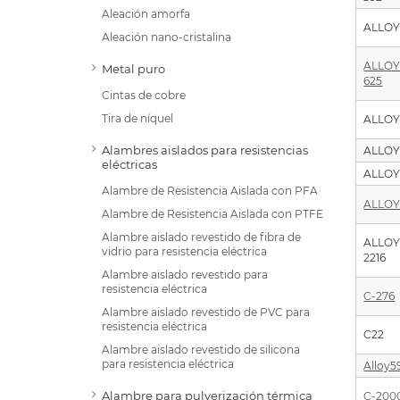
Aleación amorfa
ALLOY
Aleación nano-cristalina
ALLO
Metal puro
625
Cintas de cobre
Tira de níquel
ALLOY
Alambres aislados para resistencias
ALLOY
eléctricas
ALLOY
Alambre de Resistencia Aislada con PFA
ALLOY
Alambre de Resistencia Aislada con PTFE
Alambre aislado revestido de fibra de
ALLO
vidrio para resistencia eléctrica
2216
Alambre aislado revestido para
resistencia eléctrica
C-276
Alambre aislado revestido de PVC para
resistencia eléctrica
C22
Alambre aislado revestido de silicona
para resistencia eléctrica
Alloy5
Alambre para pulverización térmica
C-200