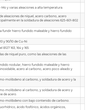
-Mo y varias aleaciones a alta temperatura.
 de aleaciones de níquel, acero carbono, acero
ncipalmente en la soldadura de aleaciones 625-601-802
ara fundir hierro fundido maleable y hierro fundido
20 y 90/10 de Cu-Ni
 B127 163, 164 y 165.
das de níquel puro, como las aleaciones de las
undido nodular, hierro fundido maleable y hierro
inoxidable, acero al carbono, acero poco aleado y
mo-molibdeno al carbono, y soldadura de acero y la
omo-molibdeno al carbono, y soldadura de acero y
cie de acero.
romo-molibdeno con bajo contenido de carbono.
orhídrico, ácido fosfórico, ácidos orgánicos,