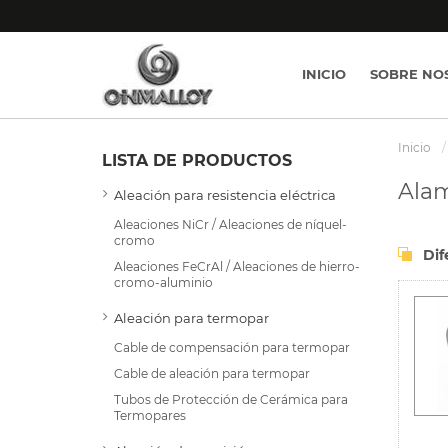
INICIO
SOBRE NO
Inicio
LISTA DE PRODUCTOS
Alam
Aleación para resistencia eléctrica
Aleaciones NiCr / Aleaciones de níquel-
cromo
Dif
Aleaciones FeCrAl / Aleaciones de hierro-
cromo-aluminio
Aleación para termopar
Cable de compensación para termopar
Cable de aleación para termopar
Tubos de Protección de Cerámica para
Termopares