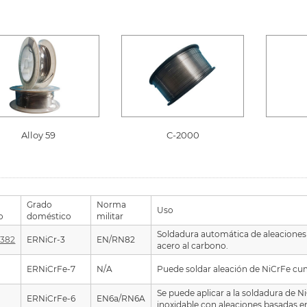
Alloy 59
C-2000
Grado
Norma
Uso
o
doméstico
militar
Soldadura automática de aleaciones 
382
ERNiCr-3
EN/RN82
acero al carbono.
Y
ERNiCrFe-7
N/A
Puede soldar aleación de NiCrFe cum
Y
Se puede aplicar a la soldadura de Ni
ERNiCrFe-6
EN6a/RN6A
inoxidable con aleaciones basadas en