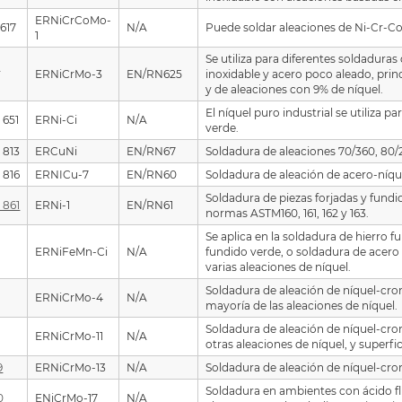
ERNiCrCoMo-
617
N/A
Puede soldar aleaciones de Ni-Cr-Co
1
Se utiliza para diferentes soldaduras
Y
ERNiCrMo-3
EN/RN625
inoxidable y acero poco aleado, pri
y de aleaciones con 9% de níquel.
El níquel puro industrial se utiliza p
 651
ERNi-Ci
N/A
verde.
 813
ERCuNi
EN/RN67
Soldadura de aleaciones 70/360, 80/
 816
ERNICu-7
EN/RN60
Soldadura de aleación de acero-níquel
Soldadura de piezas forjadas y fundi
 861
ERNi-1
EN/RN61
normas ASTM160, 161, 162 y 163.
Se aplica en la soldadura de hierro f
Y
ERNiFeMn-Ci
N/A
fundido verde, o soldadura de acero 
varias aleaciones de níquel.
Soldadura de aleación de níquel-cro
ERNiCrMo-4
N/A
mayoría de las aleaciones de níquel.
Soldadura de aleación de níquel-cr
ERNiCrMo-11
N/A
otras aleaciones de níquel, y superfi
9
ERNiCrMo-13
N/A
Soldadura de aleación de níquel-c
Soldadura en ambientes con ácido flu
0
ENiCrMo-17
N/A