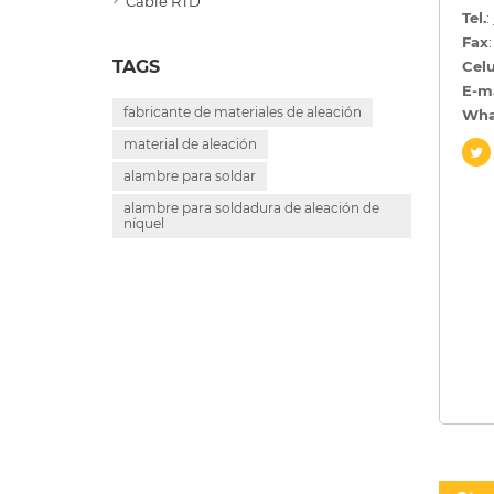
Cable RTD
Tel.
:
Fax
TAGS
Celu
E-m
fabricante de materiales de aleación
Wha
material de aleación
alambre para soldar
alambre para soldadura de aleación de
níquel