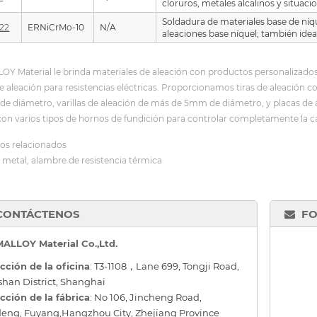
cloruros, metales alcalinos y situac
Soldadura de materiales base de níq
622
ERNiCrMo-10
N/A
aleaciones base níquel; también idea
 Material le brinda materiales de aleación con productos personalizados, ta
e aleación para resistencias eléctricas. Proporcionamos tiras de aleación 
de diámetro, varillas de aleación de más de 5mm de diámetro, y placas d
on varios tipos de hornos de fundición para controlar completamente la ca
os relacionados
 metal, alambre de resistencia térmica
CONTÁCTENOS
FO
ALLOY Material Co.,Ltd.
cción de la oficina
: T3-1108，Lane 699, Tongji Road,
han District, Shanghai
cción de la fábrica
: No 106, Jincheng Road,
eng, Fuyang,Hangzhou City, Zhejiang Province