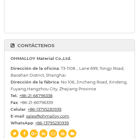
CONTÁCTENOS
OHMALLOY Material Co.,Ltd.
Dirección de la oficina
: T3-1108，Lane 699, Tongji Road,
Baoshan District, Shanghai
Dirección de la fábrica
: No 106, Jincheng Road, Xindeng,
Fuyang,Hangzhou City, Zhejiang Province
Tel.
:
+86-21-66796338
Fax
: +86-21-66796339
Celular
:
+86-13795230939
E-mail
:
sales@ohmalloy.com
WhatsApp
:
+86-13795230939