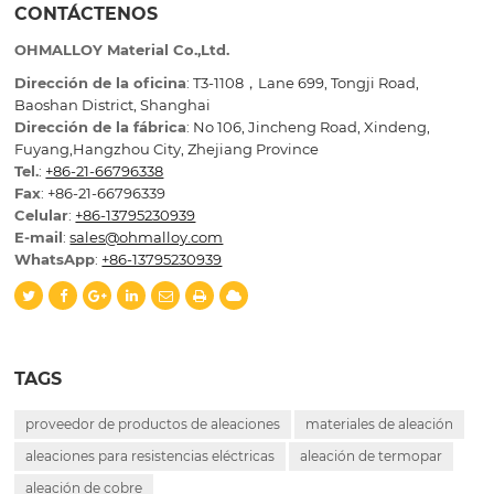
CONTÁCTENOS
OHMALLOY Material Co.,Ltd.
Dirección de la oficina
: T3-1108，Lane 699, Tongji Road,
Baoshan District, Shanghai
Dirección de la fábrica
: No 106, Jincheng Road, Xindeng,
Fuyang,Hangzhou City, Zhejiang Province
Tel.
:
+86-21-66796338
Fax
: +86-21-66796339
Celular
:
+86-13795230939
E-mail
:
sales@ohmalloy.com
WhatsApp
:
+86-13795230939
TAGS
proveedor de productos de aleaciones
materiales de aleación
aleaciones para resistencias eléctricas
aleación de termopar
aleación de cobre