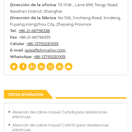
Dirección de la oficina
: T3-1108，Lane 699, Tongji Road,
Baoshan District, Shanghai
Dirección de la fábrica
: No 106, Jincheng Road, Xindeng,
Fuyang,Hangzhou City, Zhejiang Province
Tel.
:
+86-21-66796338
Fax
: +86-21-66796339
Celular
:
+86-13795230939
E-mail
:
sales@ohmalloy.com
WhatsApp
:
+86-13795230939
Otros productos
Aleación de cobre-níquel CuNi8 para resistencias
eléctricas
Aleación de cobre-níquel CuNi10 para resistencias
eléctricas