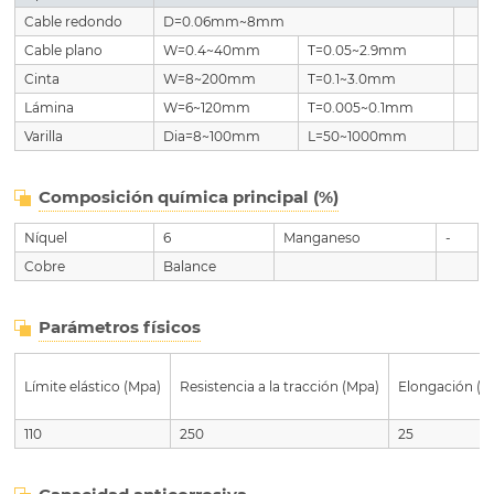
Cable redondo
D=0.06mm~8mm
Cable plano
W=0.4~40mm
T=0.05~2.9mm
Cinta
W=8~200mm
T=0.1~3.0mm
Lámina
W=6~120mm
T=0.005~0.1mm
Varilla
Dia=8~100mm
L=50~1000mm
Composición química principal (%)
Níquel
6
Manganeso
-
Cobre
Balance
Parámetros físicos
Límite elástico (Mpa)
Resistencia a la tracción (Mpa)
Elongación (%
110
250
25