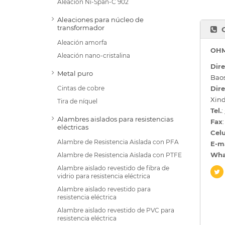
Aleación Ni-Span-C 902
Aleaciones para núcleo de
transformador
Aleación amorfa
OHM
Aleación nano-cristalina
Dire
Metal puro
Baos
Cintas de cobre
Dire
Xind
Tira de níquel
Tel.
:
Alambres aislados para resistencias
Fax
eléctricas
Celu
Alambre de Resistencia Aislada con PFA
E-m
Wha
Alambre de Resistencia Aislada con PTFE
Alambre aislado revestido de fibra de
vidrio para resistencia eléctrica
Alambre aislado revestido para
resistencia eléctrica
Alambre aislado revestido de PVC para
resistencia eléctrica