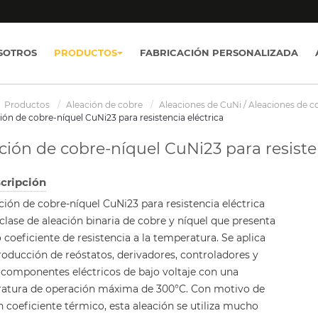
SOTROS
PRODUCTOS
FABRICACIÓN PERSONALIZADA
Productos
Aleación de cobre
Aleaciones de CuNi / Aleaciones de c
ión de cobre-níquel CuNi23 para resistencia eléctrica
ción de cobre-níquel CuNi23 para resisten
cripción
ción de cobre-níquel CuNi23 para resistencia eléctrica
clase de aleación binaria de cobre y níquel que presenta
 coeficiente de resistencia a la temperatura. Se aplica
roducción de reóstatos, derivadores, controladores y
componentes eléctricos de bajo voltaje con una
atura de operación máxima de 300°C. Con motivo de
 coeficiente térmico, esta aleación se utiliza mucho