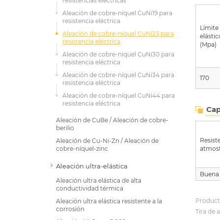
resistencias eléctricas
Aleación de cobre-níquel CuNi19 para
resistencia eléctrica
Límite
Aleación de cobre-níquel CuNi23 para
elástic
resistencia eléctrica
(Mpa)
Aleación de cobre-níquel CuNi30 para
resistencia eléctrica
Aleación de cobre-níquel CuNi34 para
170
resistencia eléctrica
Aleación de cobre-níquel CuNi44 para
resistencia eléctrica
Cap
Aleación de CuBe / Aleación de cobre-
berilio
Resist
Aleación de Cu-Ni-Zn / Aleación de
cobre-níquel-zinc
atmosf
Aleación ultra-elástica
Buena
Aleación ultra elástica de alta
conductividad térmica
Product
Aleación ultra elástica resistente a la
corrosión
Tira de 