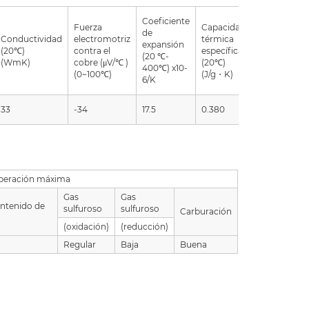
Coeficiente
Fuerza
Capacidad
de
Conductividad
electromotriz
térmica
expansión
Punto de
(20℃)
contra el
específica
(20 ℃-
fundición
(WmK)
cobre (μV/℃ )
(20℃)
400℃) x10-
(℃)
(0~100℃)
(J/g・K)
6/K
33
-34
17.5
0.380
1150
 operación máxima
Gas
Gas
ntenido de
sulfuroso
sulfuroso
Carburación
(oxidación)
(reducción)
Regular
Baja
Buena