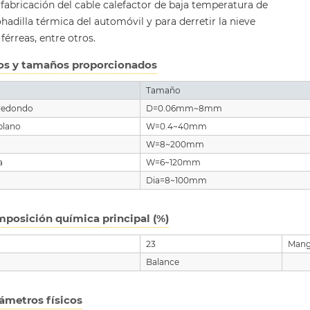
 fabricación del cable calefactor de baja temperatura de
hadilla térmica del automóvil y para derretir la nieve
 férreas, entre otros.
os y tamaños proporcionados
Tamaño
 redondo
D=0.06mm~8mm
plano
W=0.4~40mm
W=8~200mm
a
W=6~120mm
Dia=8~100mm
posición química principal (%)
23
Mang
Balance
ámetros físicos