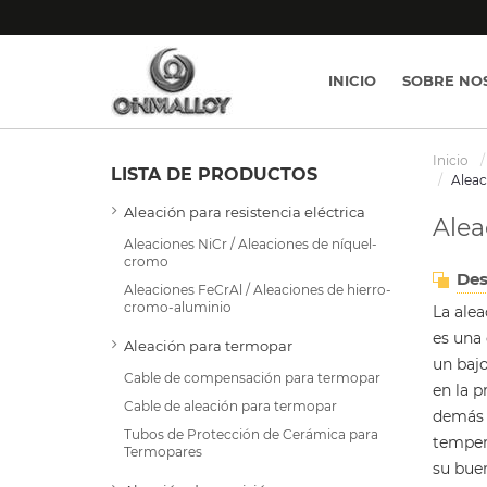
INICIO
SOBRE NO
Inicio
LISTA DE PRODUCTOS
Aleac
Aleación para resistencia eléctrica
Alea
Aleaciones NiCr / Aleaciones de níquel-
cromo
Des
Aleaciones FeCrAl / Aleaciones de hierro-
cromo-aluminio
La alea
es una 
Aleación para termopar
un bajo
Cable de compensación para termopar
en la p
Cable de aleación para termopar
demás 
Tubos de Protección de Cerámica para
temper
Termopares
su buen