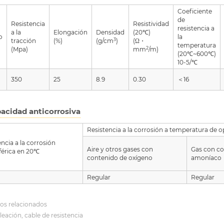
Coeficiente
de
Resistencia
Resistividad
resistencia a
a la
Elongación
Densidad
(20℃)
o
la
3
tracción
(%)
(g/cm
)
(Ω・
temperatura
2
(Mpa)
mm
/m)
(20℃~600℃)
10-5/℃
350
25
8.9
0.30
＜16
acidad anticorrosiva
Resistencia a la corrosión a temperatura de
encia a la corrosión
Aire y otros gases con
Gas con co
érica en 20℃
contenido de oxígeno
amoníaco
Regular
Regular
os relacionados
aleación, cable de resistencia