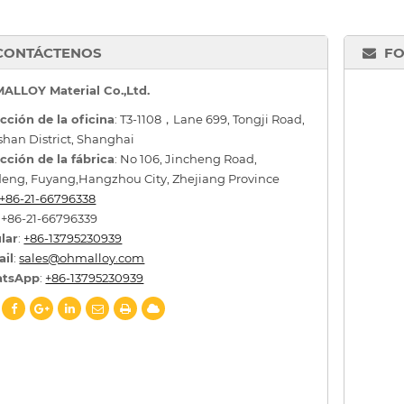
CONTÁCTENOS
FO
ALLOY Material Co.,Ltd.
cción de la oficina
: T3-1108，Lane 699, Tongji Road,
han District, Shanghai
cción de la fábrica
: No 106, Jincheng Road,
eng, Fuyang,Hangzhou City, Zhejiang Province
+86-21-66796338
: +86-21-66796339
lar
:
+86-13795230939
ail
:
sales@ohmalloy.com
tsApp
:
+86-13795230939