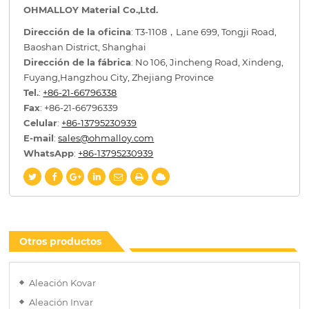
OHMALLOY Material Co.,Ltd.
Dirección de la oficina
: T3-1108，Lane 699, Tongji Road,
Baoshan District, Shanghai
Dirección de la fábrica
: No 106, Jincheng Road, Xindeng,
Fuyang,Hangzhou City, Zhejiang Province
Tel.
:
+86-21-66796338
Fax
: +86-21-66796339
Celular
:
+86-13795230939
E-mail
:
sales@ohmalloy.com
WhatsApp
:
+86-13795230939
Otros productos
Aleación Kovar
Aleación Invar