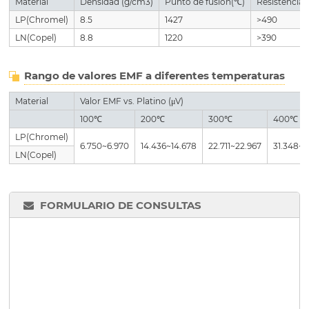
Material
Densidad (g/cm3)
Punto de fusión(℃)
Resistencia 
LP(Chromel)
8.5
1427
>490
LN(Copel)
8.8
1220
>390
Rango de valores EMF a diferentes temperaturas
Material
Valor EMF vs. Platino (μV)
100℃
200℃
300℃
400℃
LP(Chromel)
6.750~6.970
14.436~14.678
22.711~22.967
31.348~3
LN(Copel)
FORMULARIO DE CONSULTAS