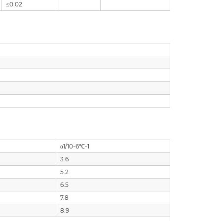
≤0.02
α1/10-6℃-1
3.6
5.2
6.5
7.8
8.9