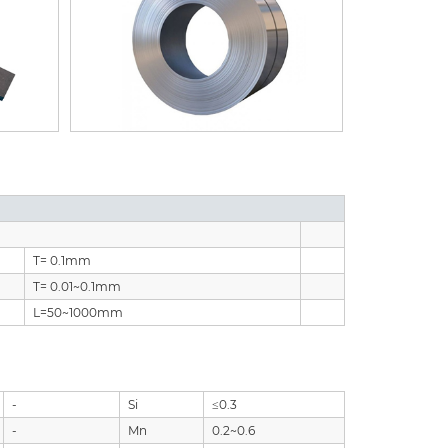
T= 0.1mm
T= 0.01~0.1mm
L=50~1000mm
-
Si
≤0.3
-
Mn
0.2~0.6