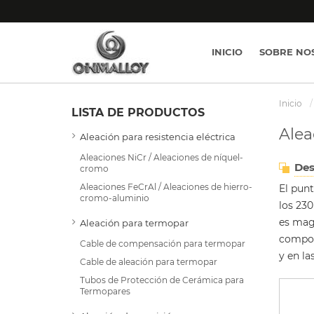
INICIO
SOBRE NO
Inicio
LISTA DE PRODUCTOS
Alea
Aleación para resistencia eléctrica
Aleaciones NiCr / Aleaciones de níquel-
Des
cromo
Aleaciones FeCrAl / Aleaciones de hierro-
El pun
cromo-aluminio
los 230
es mag
Aleación para termopar
compon
Cable de compensación para termopar
y en la
Cable de aleación para termopar
Tubos de Protección de Cerámica para
Termopares