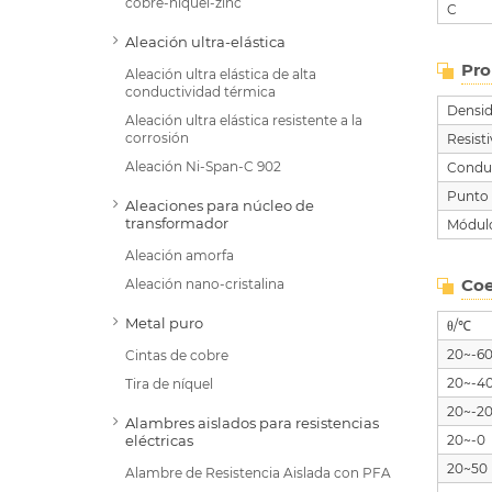
cobre-níquel-zinc
C
Aleación ultra-elástica
Pro
Aleación ultra elástica de alta
conductividad térmica
Densi
Aleación ultra elástica resistente a la
corrosión
Resis
Aleación Ni-Span-C 902
Conduc
Punto 
Aleaciones para núcleo de
transformador
Módulo
Aleación amorfa
Coe
Aleación nano-cristalina
Metal puro
θ/℃
20~-6
Cintas de cobre
20~-4
Tira de níquel
20~-2
Alambres aislados para resistencias
20~-0
eléctricas
20~50
Alambre de Resistencia Aislada con PFA