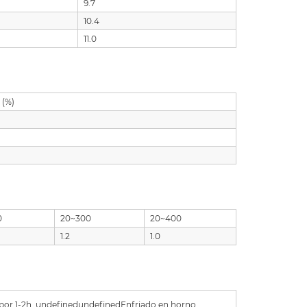
9.7
10.4
11.0
 (%)
0
20~300
20~400
1.2
1.0
 por 1-2h. undefinedundefinedEnfriado en horno.