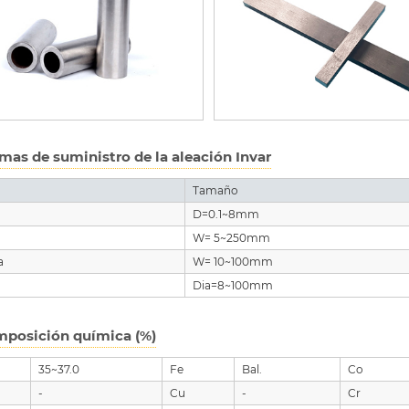
mas de suministro de la aleación Invar
Tamaño
D=0.1~8mm
W= 5~250mm
a
W= 10~100mm
Dia=8~100mm
posición química (%)
35~37.0
Fe
Bal.
Co
-
Cu
-
Cr