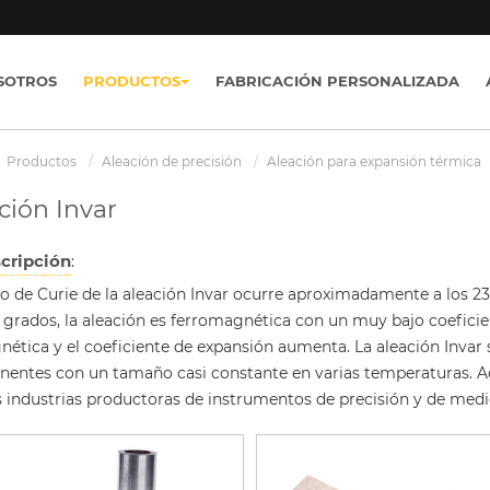
SOTROS
PRODUCTOS
FABRICACIÓN PERSONALIZADA
Productos
Aleación de precisión
Aleación para expansión térmica
ción Invar
cripción
:
to de Curie de la aleación Invar ocurre aproximadamente a los 
 grados, la aleación es ferromagnética con un muy bajo coeficien
nética y el coeficiente de expansión aumenta. La aleación Invar 
entes con un tamaño casi constante en varias temperaturas. Ade
s industrias productoras de instrumentos de precisión y de medid