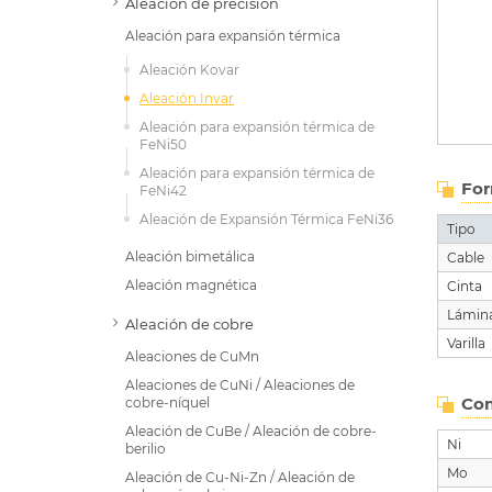
Aleación de precisión
Aleación para expansión térmica
Aleación Kovar
Aleación Invar
Aleación para expansión térmica de
FeNi50
Aleación para expansión térmica de
For
FeNi42
Aleación de Expansión Térmica FeNi36
Tipo
Aleación bimetálica
Cable
Aleación magnética
Cinta
Lámin
Aleación de cobre
Varilla
Aleaciones de CuMn
Aleaciones de CuNi / Aleaciones de
Com
cobre-níquel
Aleación de CuBe / Aleación de cobre-
Ni
berilio
Mo
Aleación de Cu-Ni-Zn / Aleación de