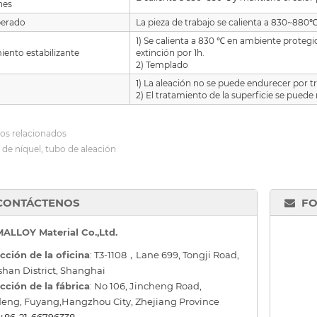
nes
erado
La pieza de trabajo se calienta a 830~880
1) Se calienta a 830 ℃ en ambiente protegi
iento estabilizante
extinción por 1h.
2) Templado
1) La aleación no se puede endurecer por 
2) El tratamiento de la superficie se puede
os relacionados
 de níquel, tubo de aleación
CONTÁCTENOS
FO
ALLOY Material Co.,Ltd.
cción de la oficina
: T3-1108，Lane 699, Tongji Road,
han District, Shanghai
cción de la fábrica
: No 106, Jincheng Road,
eng, Fuyang,Hangzhou City, Zhejiang Province
+86-21-66796338