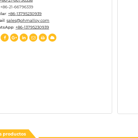
: +86-21-66796339
lar
:
+86-13795230939
ail
:
sales@ohmalloy.com
tsApp
:
+86-13795230939
s productos