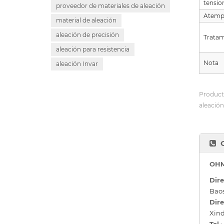
tensio
proveedor de materiales de aleación
Atemp
material de aleación
aleación de precisión
Tratam
aleación para resistencia
Nota
aleación Invar
Product
aleación
OHM
Dire
Baos
Dire
Xind
Tel.
: