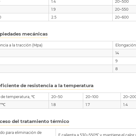
0
1.4
20~500
0
1.9
20~550
0
2.5
20~600
piedades mecánicas
encia a la tracción (Mpa)
Elongación
14
9
8
ficiente de resistencia a la temperatura
 de temperatura, ℃
20~50
20~100
20~20
3*℃
1.8
1.7
1.4
ceso del tratamiento térmico
do para eliminación de
E calienta a 530~550℃ y mantiene el calor