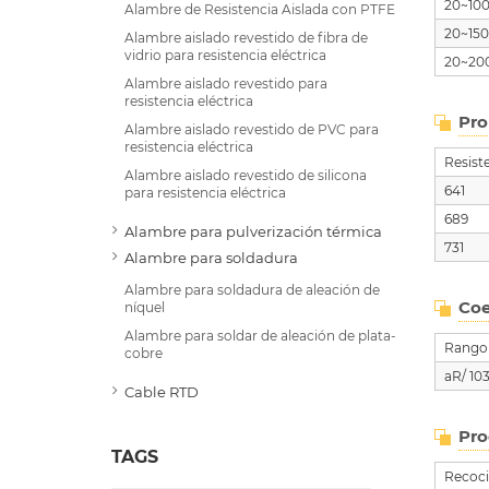
20~10
Alambre de Resistencia Aislada con PTFE
20~15
Alambre aislado revestido de fibra de
vidrio para resistencia eléctrica
20~20
Alambre aislado revestido para
resistencia eléctrica
Pro
Alambre aislado revestido de PVC para
resistencia eléctrica
Resist
Alambre aislado revestido de silicona
641
para resistencia eléctrica
689
Alambre para pulverización térmica
731
Alambre para soldadura
Alambre para soldadura de aleación de
Coe
níquel
Alambre para soldar de aleación de plata-
Rango
cobre
aR/ 10
Cable RTD
Pro
TAGS
Recoci