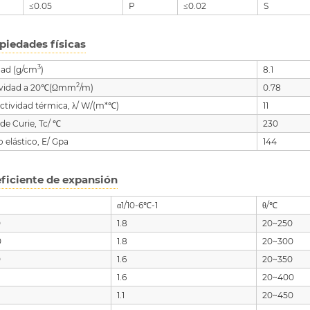
≤0.05
P
≤0.02
S
piedades físicas
3
dad (g/cm
)
8.1
2
tividad a 20℃(Ωmm
/m)
0.78
tividad térmica, λ/ W/(m*℃)
11
de Curie, Tc/ ℃
230
 elástico, E/ Gpa
144
ficiente de expansión
α1/10-6℃-1
θ/℃
0
1.8
20~250
0
1.8
20~300
0
1.6
20~350
1.6
20~400
1.1
20~450