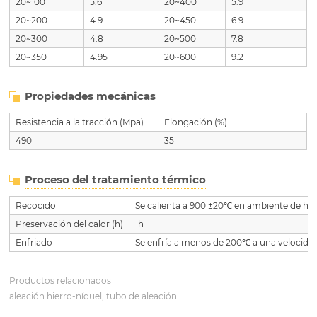
20~100
5.6
20~400
5.9
20~200
4.9
20~450
6.9
20~300
4.8
20~500
7.8
20~350
4.95
20~600
9.2
Propiedades mecánicas
Resistencia a la tracción (Mpa)
Elongación (%)
490
35
Proceso del tratamiento térmico
Recocido
Se calienta a 900 ±20℃ en ambiente de hi
Preservación del calor (h)
1h
Enfriado
Se enfría a menos de 200℃ a una velocidad
Productos relacionados
aleación hierro-níquel, tubo de aleación