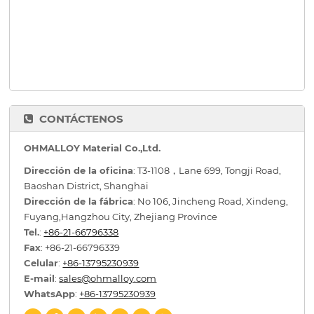
CONTÁCTENOS
OHMALLOY Material Co.,Ltd.
Dirección de la oficina
: T3-1108，Lane 699, Tongji Road,
Baoshan District, Shanghai
Dirección de la fábrica
: No 106, Jincheng Road, Xindeng,
Fuyang,Hangzhou City, Zhejiang Province
Tel.
:
+86-21-66796338
Fax
: +86-21-66796339
Celular
:
+86-13795230939
E-mail
:
sales@ohmalloy.com
WhatsApp
:
+86-13795230939