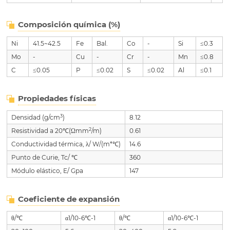
Composición química (%)
Ni
41.5~42.5
Fe
Bal.
Co
-
Si
≤0.3
Mo
-
Cu
-
Cr
-
Mn
≤0.8
C
≤0.05
P
≤0.02
S
≤0.02
Al
≤0.1
Propiedades físicas
3
Densidad (g/cm
)
8.12
2
Resistividad a 20℃(Ωmm
/m)
0.61
Conductividad térmica, λ/ W/(m*℃)
14.6
Punto de Curie, Tc/ ℃
360
Módulo elástico, E/ Gpa
147
Coeficiente de expansión
θ/℃
α1/10-6℃-1
θ/℃
α1/10-6℃-1