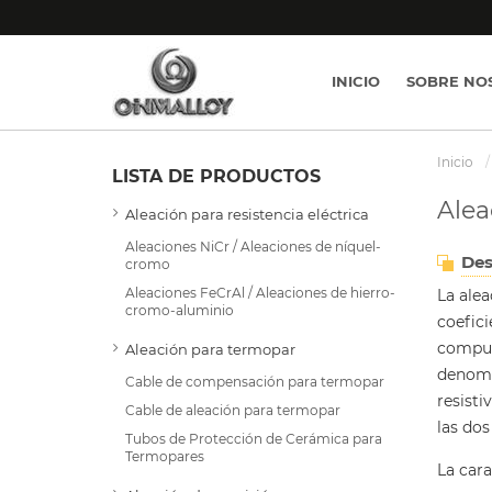
INICIO
SOBRE NO
Inicio
LISTA DE PRODUCTOS
Alea
Aleación para resistencia eléctrica
Aleaciones NiCr / Aleaciones de níquel-
Des
cromo
Aleaciones FeCrAl / Aleaciones de hierro-
La ale
cromo-aluminio
coefici
compue
Aleación para termopar
denomin
Cable de compensación para termopar
resisti
Cable de aleación para termopar
las dos
Tubos de Protección de Cerámica para
Termopares
La cara