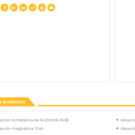
s productos
eación bimetálica de Ni20Mn6-Ni36
Aleaci
eación magnética 1J46
Aleaci