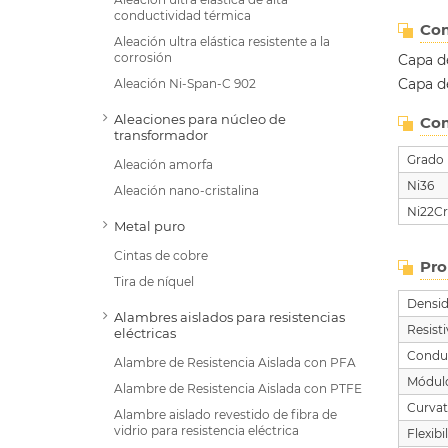
conductividad térmica
Co
Aleación ultra elástica resistente a la
corrosión
Capa d
Capa d
Aleación Ni-Span-C 902
Aleaciones para núcleo de
Com
transformador
Grado
Aleación amorfa
Ni36
Aleación nano-cristalina
Ni22C
Metal puro
Cintas de cobre
Pro
Tira de níquel
Densi
Alambres aislados para resistencias
Resis
eléctricas
Conduc
Alambre de Resistencia Aislada con PFA
Módulo
Alambre de Resistencia Aislada con PTFE
Curvat
Alambre aislado revestido de fibra de
vidrio para resistencia eléctrica
Flexibi