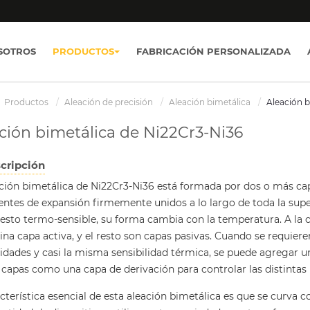
SOTROS
PRODUCTOS
FABRICACIÓN PERSONALIZADA
Productos
Aleación de precisión
Aleación bimetálica
Aleación b
ción bimetálica de Ni22Cr3-Ni36
cripción
ación bimetálica de Ni22Cr3-Ni36 está formada por dos o más cap
entes de expansión firmemente unidos a lo largo de toda la supe
sto termo-sensible, su forma cambia con la temperatura. A la c
a capa activa, y el resto son capas pasivas. Cuando se requiere
vidades y casi la misma sensibilidad térmica, se puede agregar 
 capas como una capa de derivación para controlar las distintas 
cterística esencial de esta aleación bimetálica es que se curva 