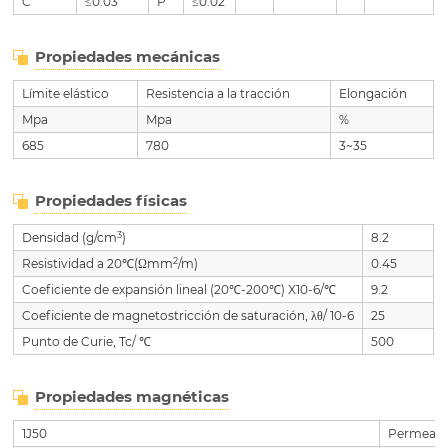
C
≤0.03
P
≤0.02
Propiedades mecánicas
Límite elástico
Resistencia a la tracción
Elongación
Mpa
Mpa
%
685
780
3~35
Propiedades físicas
3
Densidad (g/cm
)
8.2
2
Resistividad a 20℃(Ωmm
/m)
0.45
Coeficiente de expansión lineal (20℃-200℃) X10-6/℃
9.2
Coeficiente de magnetostricción de saturación, λθ/ 10-6
25
Punto de Curie, Tc/ ℃
500
Propiedades magnéticas
1J50
Permeabil