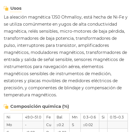
Usos
La aleación magnética 1J50 Ohmalloy, está hecha de Ni-Fe y
se utiliza comúnmente en yugos de alta conductividad
magnética, relés sensibles, micro-motores de baja pérdida,
transformadores de baja potencia, transformadores de
pulso, interruptores para transistor, amplificadores
magnéticos, moduladores magnéticos, transformadores de
entrada y salida de señal sensible, sensores magnéticos de
instrumentos para navegación aérea, elementos
magnéticos sensibles de instrumentos de medición,
estatores y placas movibles de medidores eléctricos de
precisión, y componentes de blindaje y compensación de
temperatura magnéticos.
Composición química (%)
Ni
49.0~51.0
Fe
Bal.
Mn
0.3~0.6
Si
0.15~0.3
Mo
-
Cu
≤0.2
S
≤0.02