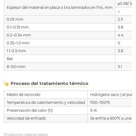
μ0.08/ (
Espesor del material en placa o tira laminados en frío, mm
≥
0.05 mm
2.5
0.1~0.19 mm
3.8
0.2~0.34 mm
4.4
0.35~1.0 mm
5
1.1~2.5 mm
3.8
Bar
8-100 mm
3.1
Proceso del tratamiento térmico
Medio de recocido
Hidrógeno seco ( el punto
Temperatura de calentamiento y velocidad
1100~1150℃
Preservación del calor (h)
3~6
Velocidad de enfriado
Se enfría a 600℃ a una v
Productos relacionados