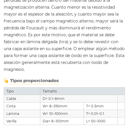
pérdidas se producen dentro del material debido a la
magnetización alterna. Cuanto menor es la resistividad
mayor es el espesor de la aleación, y cuanto mayor sea la
frecuencia bajo el campo magnético alterno, mayor será la
pérdida de Foucault y más disminuirá el rendimiento
magnético. Es por este motivo, que el material se debe
fabricar en lámina delgada (tira) y se lo debe revestir con
una capa aislante en su superficie. O emplear algún método
para formar una capa aislante de óxido en la superficie. Esta
aleación generalmente está recubierta con óxido de
magnesio.
Tipos proporcionados
Tipo
Tamaño
Cable
D= 0.1~8mm
Cinta
W= 8~390mm
T= 0.3mm
Lámina
W= 10~100mm
T= 0.01~0.1
Varilla
Dia= 8~100mm
L= 50~1000