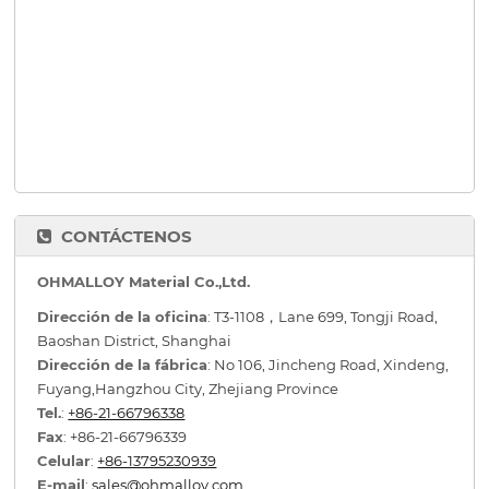
CONTÁCTENOS
OHMALLOY Material Co.,Ltd.
Dirección de la oficina
: T3-1108，Lane 699, Tongji Road,
Baoshan District, Shanghai
Dirección de la fábrica
: No 106, Jincheng Road, Xindeng,
Fuyang,Hangzhou City, Zhejiang Province
Tel.
:
+86-21-66796338
Fax
: +86-21-66796339
Celular
:
+86-13795230939
E-mail
:
sales@ohmalloy.com