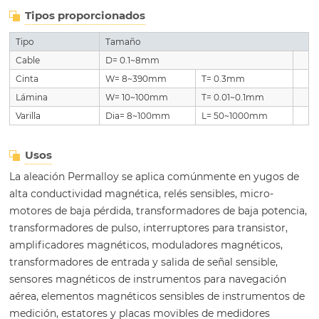
Tipos proporcionados
Tipo
Tamaño
Cable
D= 0.1~8mm
Cinta
W= 8~390mm
T= 0.3mm
Lámina
W= 10~100mm
T= 0.01~0.1mm
Varilla
Dia= 8~100mm
L= 50~1000mm
Usos
La aleación Permalloy se aplica comúnmente en yugos de
alta conductividad magnética, relés sensibles, micro-
motores de baja pérdida, transformadores de baja potencia,
transformadores de pulso, interruptores para transistor,
amplificadores magnéticos, moduladores magnéticos,
transformadores de entrada y salida de señal sensible,
sensores magnéticos de instrumentos para navegación
aérea, elementos magnéticos sensibles de instrumentos de
medición, estatores y placas movibles de medidores