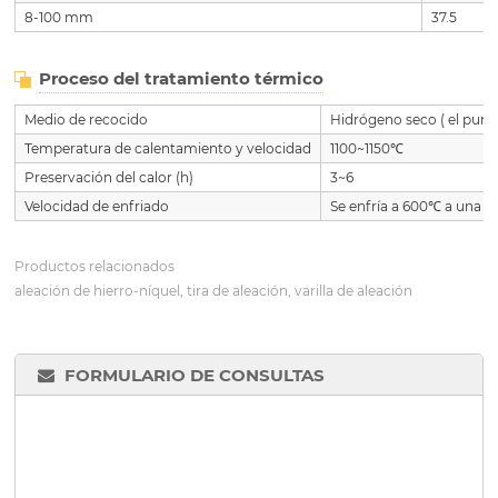
8-100 mm
37.5
Proceso del tratamiento térmico
Medio de recocido
Hidrógeno seco ( el punto
Temperatura de calentamiento y velocidad
1100~1150℃
Preservación del calor (h)
3~6
Velocidad de enfriado
Se enfría a 600℃ a una v
Productos relacionados
aleación de hierro-níquel, tira de aleación, varilla de aleación
FORMULARIO DE CONSULTAS