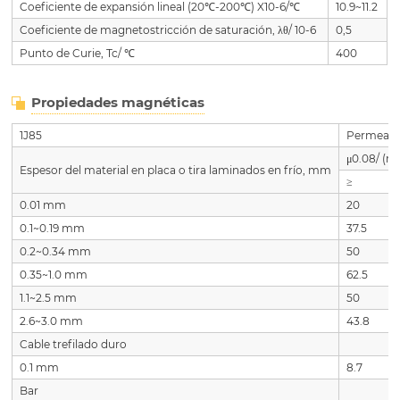
Coeficiente de expansión lineal (20℃-200℃) X10-6/℃
10.9~11.2
Coeficiente de magnetostricción de saturación, λθ/ 10-6
0,5
Punto de Curie, Tc/ ℃
400
Propiedades magnéticas
1J85
Permeabil
μ0.08/ (
Espesor del material en placa o tira laminados en frío, mm
≥
0.01 mm
20
0.1~0.19 mm
37.5
0.2~0.34 mm
50
0.35~1.0 mm
62.5
1.1~2.5 mm
50
2.6~3.0 mm
43.8
Cable trefilado duro
0.1 mm
8.7
Bar