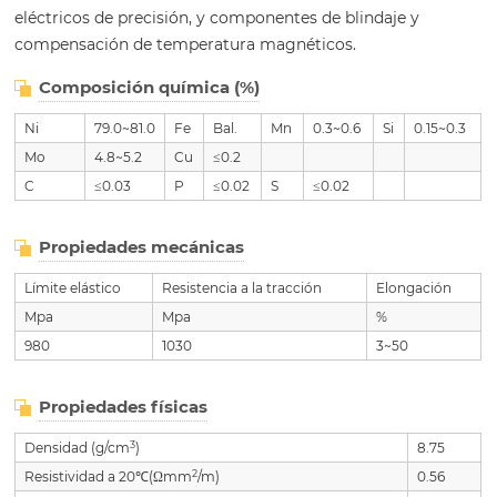
eléctricos de precisión, y componentes de blindaje y
compensación de temperatura magnéticos.
Composición química (%)
Ni
79.0~81.0
Fe
Bal.
Mn
0.3~0.6
Si
0.15~0.3
Mo
4.8~5.2
Cu
≤0.2
C
≤0.03
P
≤0.02
S
≤0.02
Propiedades mecánicas
Límite elástico
Resistencia a la tracción
Elongación
Mpa
Mpa
%
980
1030
3~50
Propiedades físicas
3
Densidad (g/cm
)
8.75
2
Resistividad a 20℃(Ωmm
/m)
0.56