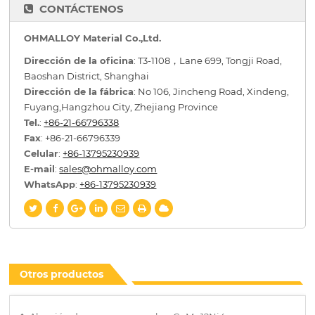
CONTÁCTENOS
OHMALLOY Material Co.,Ltd.
Dirección de la oficina
: T3-1108，Lane 699, Tongji Road,
Baoshan District, Shanghai
Dirección de la fábrica
: No 106, Jincheng Road, Xindeng,
Fuyang,Hangzhou City, Zhejiang Province
Tel.
:
+86-21-66796338
Fax
: +86-21-66796339
Celular
:
+86-13795230939
E-mail
:
sales@ohmalloy.com
WhatsApp
:
+86-13795230939
Otros productos