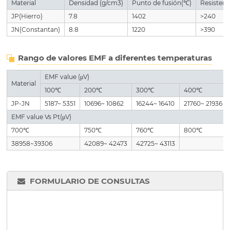
Material
Densidad (g/cm3)
Punto de fusión(℃)
Resistenc
JP(Hierro)
7.8
1402
>240
JN(Constantan)
8.8
1220
>390
Rango de valores EMF a diferentes temperaturas
EMF value (μV)
Material
100℃
200℃
300℃
400℃
JP-JN
5187~ 5351
10696~ 10862
16244~ 16410
21760~ 21936
EMF value Vs Pt(μV)
700℃
750℃
760℃
800℃
38958~39306
42089~ 42473
42725~ 43113
FORMULARIO DE CONSULTAS