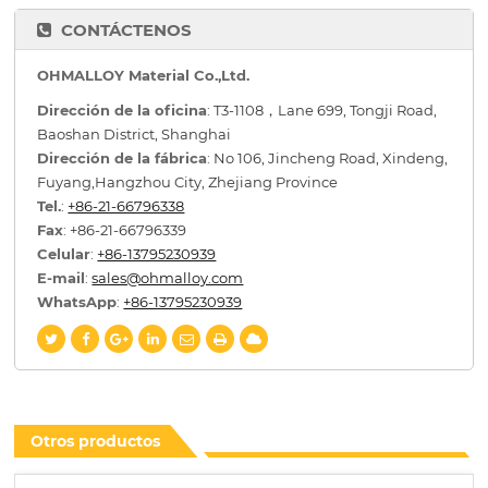
CONTÁCTENOS
OHMALLOY Material Co.,Ltd.
Dirección de la oficina
: T3-1108，Lane 699, Tongji Road,
Baoshan District, Shanghai
Dirección de la fábrica
: No 106, Jincheng Road, Xindeng,
Fuyang,Hangzhou City, Zhejiang Province
Tel.
:
+86-21-66796338
Fax
: +86-21-66796339
Celular
:
+86-13795230939
E-mail
:
sales@ohmalloy.com
WhatsApp
:
+86-13795230939
Otros productos