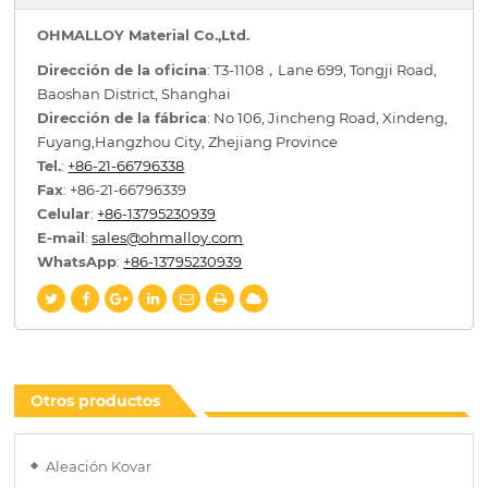
OHMALLOY Material Co.,Ltd.
Dirección de la oficina
: T3-1108，Lane 699, Tongji Road,
Baoshan District, Shanghai
Dirección de la fábrica
: No 106, Jincheng Road, Xindeng,
Fuyang,Hangzhou City, Zhejiang Province
Tel.
:
+86-21-66796338
Fax
: +86-21-66796339
Celular
:
+86-13795230939
E-mail
:
sales@ohmalloy.com
WhatsApp
:
+86-13795230939
Otros productos
Aleación Kovar