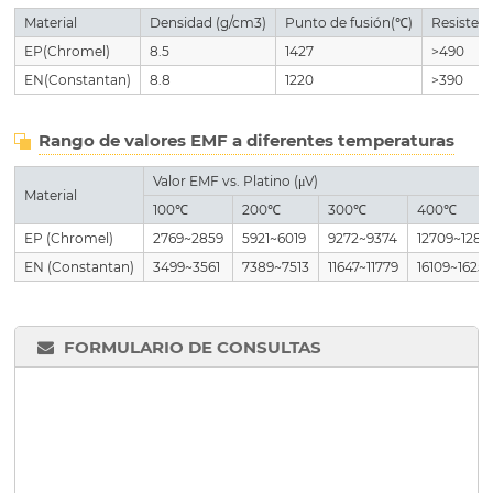
Material
Densidad (g/cm3)
Punto de fusión(℃)
Resistenc
EP(Chromel)
8.5
1427
>490
EN(Constantan)
8.8
1220
>390
Rango de valores EMF a diferentes temperaturas
Valor EMF vs. Platino (μV)
Material
100℃
200℃
300℃
400℃
EP (Chromel)
2769~2859
5921~6019
9272~9374
12709~1281
EN (Constantan)
3499~3561
7389~7513
11647~11779
16109~1625
FORMULARIO DE CONSULTAS