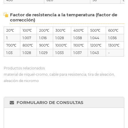
Factor de resistencia a la temperatura (factor de
corrección)
20℃
100℃
200℃
300℃
400℃
500℃
600℃
1
1.007
1.016
1.028
1.038
1.044
1.036
700℃
800℃
900℃
1000℃
1100℃
1200℃
1300℃
1.03
1.028
1.029
1.033
1.037
1.043
-
Productos relacionados
material de níquel-cromo, cable para resistencia, tira de aleación,
aleación de nicromo
FORMULARIO DE CONSULTAS