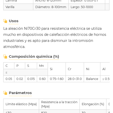
Lámina
Ancho: 6-120mm
Espesor: 0.003-0.1
Varilla
Diámetro: 8-100mm
Largo: 50-1000
Usos
La aleación Ni70Cr30 para resistencia eléctrica se utiliza
mucho en dispositivos de calefacción eléctricos de hornos
industriales y es apto para disminuir la intromisión
atmosférica.
Composición química (%)
C
P
S
Mn
Si
Cr
Ni
Al
≤
0.05
0.02
0.015
0.60
0.75~1.60
28.0~31.0
Balance
≤ 0.50
Parámetros
Resistencia a la tracción
Límite elástico (Mpa)
Elongación (%)
De
(Mpa)
430
820
30
8.