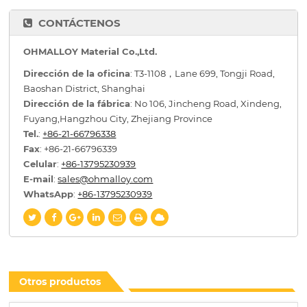
CONTÁCTENOS
OHMALLOY Material Co.,Ltd.
Dirección de la oficina
: T3-1108，Lane 699, Tongji Road,
Baoshan District, Shanghai
Dirección de la fábrica
: No 106, Jincheng Road, Xindeng,
Fuyang,Hangzhou City, Zhejiang Province
Tel.
:
+86-21-66796338
Fax
: +86-21-66796339
Celular
:
+86-13795230939
E-mail
:
sales@ohmalloy.com
WhatsApp
:
+86-13795230939
Otros productos