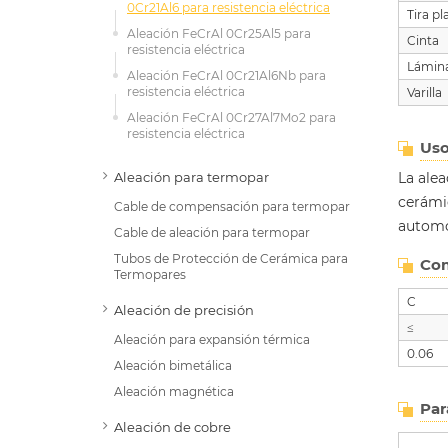
0Cr21Al6 para resistencia eléctrica
Tira p
Aleación FeCrAl 0Cr25Al5 para
Cinta
resistencia eléctrica
Lámin
Aleación FeCrAl 0Cr21Al6Nb para
resistencia eléctrica
Varilla
Aleación FeCrAl 0Cr27Al7Mo2 para
resistencia eléctrica
Us
Aleación para termopar
La alea
cerámic
Cable de compensación para termopar
automó
Cable de aleación para termopar
Tubos de Protección de Cerámica para
Com
Termopares
C
Aleación de precisión
≤
Aleación para expansión térmica
0.06
Aleación bimetálica
Aleación magnética
Par
Aleación de cobre