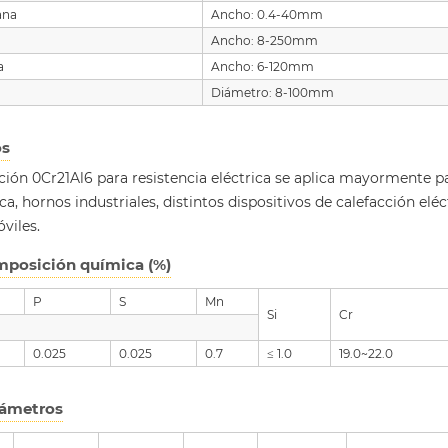
lana
Ancho: 0.4-40mm
Ancho: 8-250mm
a
Ancho: 6-120mm
Diámetro: 8-100mm
os
ción 0Cr21Al6 para resistencia eléctrica se aplica mayormente pa
a, hornos industriales, distintos dispositivos de calefacción elé
viles.
posición química (%)
P
S
Mn
Si
Cr
0.025
0.025
0.7
≤ 1.0
19.0~22.0
ámetros