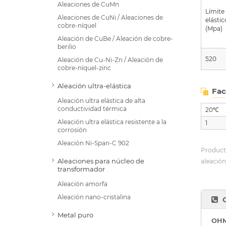
Aleaciones de CuMn
Límite
Aleaciones de CuNi / Aleaciones de
elástic
cobre-níquel
(Mpa)
Aleación de CuBe / Aleación de cobre-
berilio
520
Aleación de Cu-Ni-Zn / Aleación de
cobre-níquel-zinc
Aleación ultra-elástica
Fac
Aleación ultra elástica de alta
conductividad térmica
20℃
Aleación ultra elástica resistente a la
1
corrosión
Aleación Ni-Span-C 902
Product
Aleaciones para núcleo de
aleación
transformador
Aleación amorfa
Aleación nano-cristalina
Metal puro
OHM