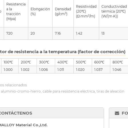
Resistencia
Resistividad
Conductividad
a la
Elongación
Densidad
o
(20℃)
térmica (20℃)
3
tracción
(%)
(g/cm
)
2
(Ω·mm
/m)
(W/(m·K))
(Mpa)
720
20
7.16
1.42
13
tor de resistencia a la temperatura (factor de corrección)
100℃
200℃
300℃
400℃
500℃
600℃
800℃
1.000
1.002
1.006
1.011
1.020
1.037
1.046
os relacionados
 aluminio-cromo-hierro, cable para resistencia eléctrica, tiras de aleación
CONTÁCTENOS
FO
ALLOY Material Co.,Ltd.