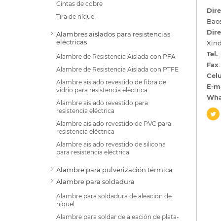
Cintas de cobre
Dire
Tira de níquel
Baos
Dire
Alambres aislados para resistencias
eléctricas
Xind
Tel.
:
Alambre de Resistencia Aislada con PFA
Fax
Alambre de Resistencia Aislada con PTFE
Celu
Alambre aislado revestido de fibra de
E-m
vidrio para resistencia eléctrica
Wha
Alambre aislado revestido para
resistencia eléctrica
Alambre aislado revestido de PVC para
resistencia eléctrica
Alambre aislado revestido de silicona
para resistencia eléctrica
Alambre para pulverización térmica
Alambre para soldadura
Alambre para soldadura de aleación de
níquel
Alambre para soldar de aleación de plata-