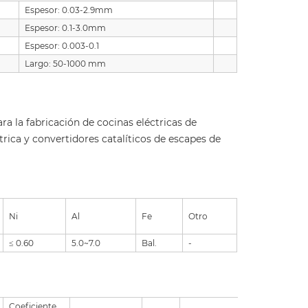
Espesor: 0.03-2.9mm
Espesor: 0.1-3.0mm
Espesor: 0.003-0.1
Largo: 50-1000 mm
ra la fabricación de cocinas eléctricas de
ctrica y convertidores catalíticos de escapes de
Ni
Al
Fe
Otro
≤ 0.60
5.0~7.0
Bal.
-
Coeficiente