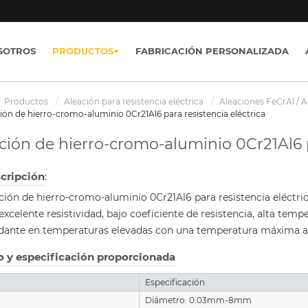
SOTROS
PRODUCTOS
FABRICACIÓN PERSONALIZADA
Productos
Aleación para resistencia eléctrica
Aleaciones FeCrAl / 
ión de hierro-cromo-aluminio 0Cr21Al6 para resistencia eléctrica
ción de hierro-cromo-aluminio 0Cr21Al6 p
cripción
:
ción de hierro-cromo-aluminio 0Cr21Al6 para resistencia eléctric
excelente resistividad, bajo coeficiente de resistencia, alta te
idante en temperaturas elevadas con una temperatura máxima a
o y especificación proporcionada
Especificación
Diámetro: 0.03mm-8mm