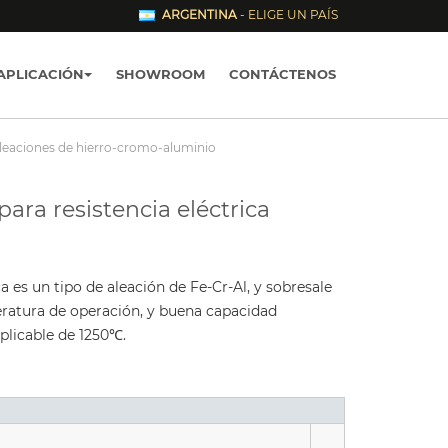
ARGENTINA
- ELIGE UN PAÍS
APLICACIÓN
SHOWROOM
CONTÁCTENOS
Aleaciones de hierro-cromo-aluminio
ara resistencia eléctrica
a es un tipo de aleación de Fe-Cr-Al, y sobresale
mperatura de operación, y buena capacidad
plicable de 1250℃.