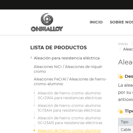
INICIO
SOBRE NO
Inicio
LISTA DE PRODUCTOS
Aleac
Aleación para resistencia eléctrica
Alea
Aleaciones NiCr / Aleaciones de níquel-
cromo
Des
Aleaciones FeCrAl / Aleaciones de hierro-
cromo-aluminio
La alea
por su 
Aleación de hierro-cromo-aluminio
0Cr21Al4 para resistencias eléctricas
antiox
Aleación de hierro-cromo-aluminio
1Cr13Al4 para resistencias eléctricas
Tip
Aleación de hierro-cromo-aluminio
Tipo
0Cr23Al5 para resistencias eléctricas
Cable
Aleación de hierro-cromo-aluminio