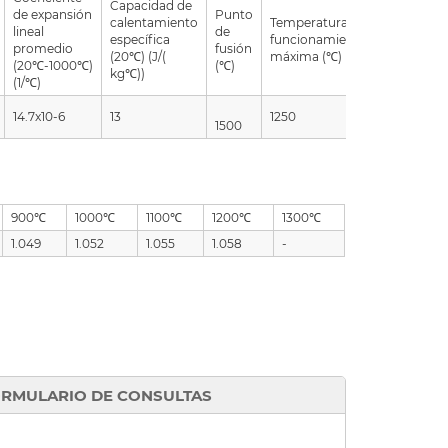
Capacidad de
de expansión
Punto
calentamiento
Temperatura de
lineal
de
específica
funcionamiento
Magnetis
promedio
fusión
(20℃) (J/(
máxima (℃)
(20℃-1000℃)
(℃)
kg℃))
(1/℃)
14.7x10-6
13
1250
Non
1500
900℃
1000℃
1100℃
1200℃
1300℃
1.049
1.052
1.055
1.058
-
RMULARIO DE CONSULTAS