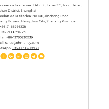
cción de la oficina
: T3-1108，Lane 699, Tongji Road,
han District, Shanghai
cción de la fábrica
: No 106, Jincheng Road,
eng, Fuyang,Hangzhou City, Zhejiang Province
+86-21-66796338
: +86-21-66796339
lar
:
+86-13795230939
ail
:
sales@ohmalloy.com
tsApp
:
+86-13795230939